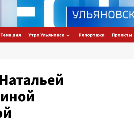
Тема дня
Утро Ульяновск
Репортажи
Проекты
 Натальей
миной
ой