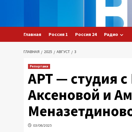
Перейти
к
содержимому
Главная
Россия 1
Россия 24
Радио
ГЛАВНАЯ
2025
АВГУСТ
3
Репортажи
АРТ — студия с
Аксеновой и А
Меназетдинов
03/08/2025