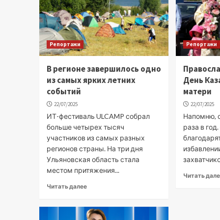
Репортажи
Репортажи
В регионе завершилось одно
Правосл
из самых ярких летних
День Каз
событий
матери
22/07/2025
22/07/2025
ИТ-фестиваль ULCAMP собрал
Напомню, 
больше четырех тысяч
раза в год
участников из самых разных
благодаря
регионов страны. На три дня
избавлени
Ульяновская область стала
захватчико
местом притяжения...
Читать дал
Читать далее