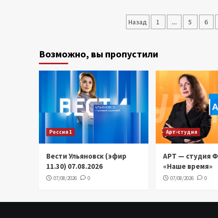
Пагинация
Назад
1
…
5
6
записей
Возможно, вы пропустили
Россия 1
Арт-студия
Вести Ульяновск (эфир
АРТ — студия 
11.30) 07.08.2026
«Наше время»
07/08/2026
0
07/08/2026
0