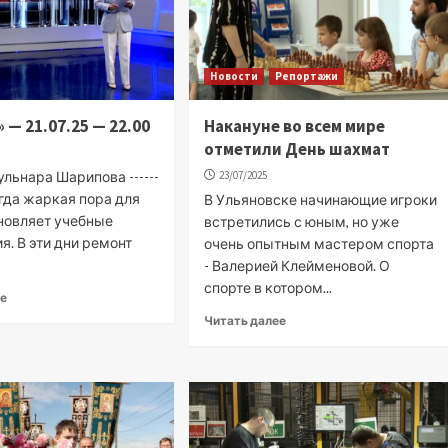
Новости
Репортажи
 — 21.07.25 — 22.00
Накануне во всем мире
отметили День шахмат
льнара Шарипова ------
23/07/2025
егда жаркая пора для
В Ульяновске начинающие игроки
бновляет учебные
встретились с юным, но уже
. В эти дни ремонт
очень опытным мастером спорта
- Валерией Клейменовой. О
спорте в котором...
ее
Читать далее