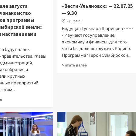
чале августа
«Вести-Ульяновск» — 22.07.25
я знакомство
— 9.30
ков программы
23/07/2025
имбирской земли»
Ведущая Гульнара Шарипова ------
и наставниками
- Изучают госуправление,
экономику и финансы, для того,
что и бы дальше служить Родине.
ле будут члены
Программа "Герои Симбирской...
 правительства, главы
администраций,
Читать далее
заксобрания и
ели крупных
нных предприятий
 этом...
ее