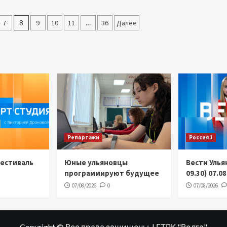
7
8
9
10
11
…
36
Далее
Репортажи
Россия 1
Фестиваль
Юные ульяновцы
Вести Улья
программируют будущее
09.30) 07.0
07/08/2026
0
07/08/2026
Copyright © Все права защищены. | ГТРК "Волга"