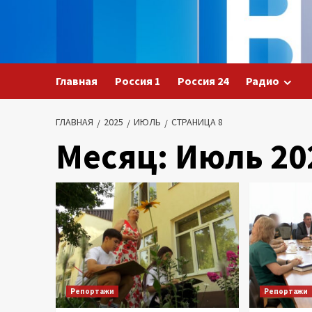
Перейти
к
содержимому
Главная
Россия 1
Россия 24
Радио
ГЛАВНАЯ
2025
ИЮЛЬ
СТРАНИЦА 8
Месяц:
Июль 20
Репортажи
Репортажи