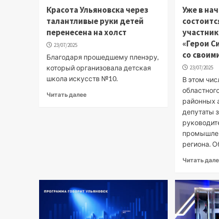
Красота Ульяновска через
Уже в на
талантливые руки детей
состоитс
перенесена на холст
участни
«Герои С
23/07/2025
со своим
Благодаря прошедшему пленэру,
который организовала детская
23/07/2025
школа искусств №10.
В этом чис
областного
Читать далее
районных 
депутаты 
руководит
промышле
региона. Об
Читать дал