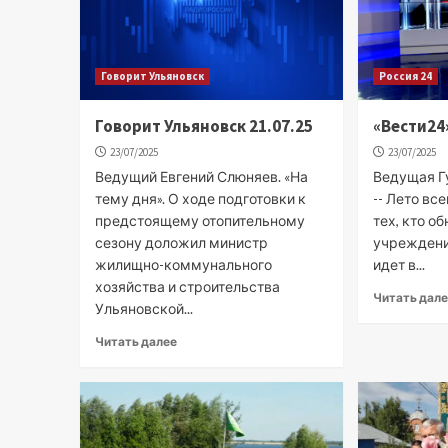
Говорит Ульяновск
Россия 24
Говорит Ульяновск 21.07.25
«Вести24»
23/07/2025
23/07/2025
Ведущий Евгений Слюняев. «На
Ведущая Гу
тему дня». О ходе подготовки к
-- Лето вс
предстоящему отопительному
тех, кто о
сезону доложил министр
учреждения
жилищно-коммунального
идет в...
хозяйства и строительства
Читать дал
Ульяновской...
Читать далее