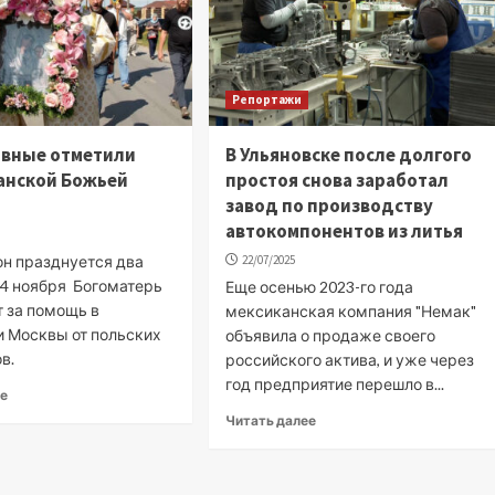
Репортажи
авные отметили
В Ульяновске после долгого
анской Божьей
простоя снова заработал
завод по производству
автокомпонентов из литья
он празднуется два
22/07/2025
. 4 ноября Богоматерь
Еще осенью 2023-го года
т за помощь в
мексиканская компания "Немак"
и Москвы от польских
объявила о продаже своего
в.
российского актива, и уже через
год предприятие перешло в...
ее
Читать далее