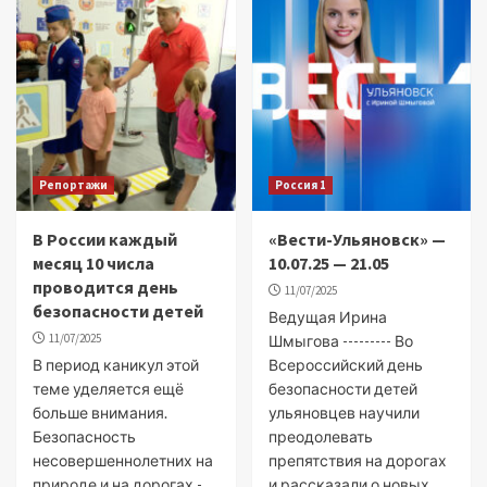
Репортажи
Россия 1
В России каждый
«Вести-Ульяновск» —
месяц 10 числа
10.07.25 — 21.05
проводится день
11/07/2025
безопасности детей
Ведущая Ирина
11/07/2025
Шмыгова --------- Во
В период каникул этой
Всероссийский день
теме уделяется ещё
безопасности детей
больше внимания.
ульяновцев научили
Безопасность
преодолевать
несовершеннолетних на
препятствия на дорогах
природе и на дорогах -
и рассказали о новых