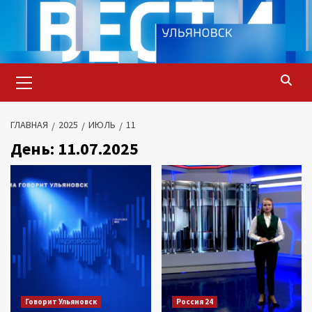
Перейти
к
содержимому
Основное
меню
ГЛАВНАЯ
2025
ИЮЛЬ
11
День:
11.07.2025
Говорит Ульяновск
Россия 24