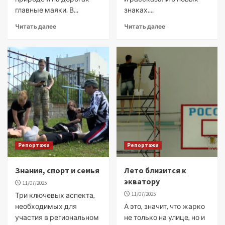
главные маяки. В...
знаках....
Читать далее
Читать далее
Репортажи
Репортажи
Знания, спорт и семья
Лето близится к
экватору
11/07/2025
11/07/2025
Три ключевых аспекта,
необходимых для
А это, значит, что жарко
участия в региональном
не только на улице, но и