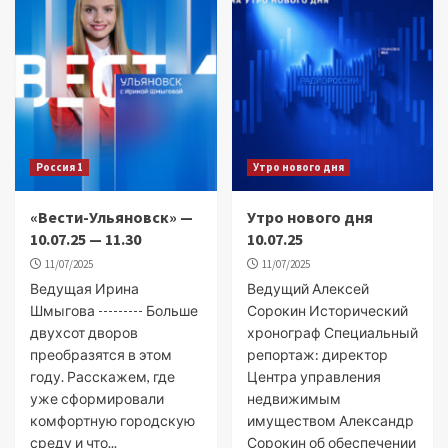
Россия 1
Утро нового дня
«Вести-Ульяновск» —
Утро нового дня
10.07.25 — 11.30
10.07.25
11/07/2025
11/07/2025
Ведущая Ирина
Ведущий Алексей
Шмыгова --------- Больше
Сорокин Исторический
двухсот дворов
хронограф Специальный
преобразятся в этом
репортаж: директор
году. Расскажем, где
Центра управления
уже сформировали
недвижимым
комфортную городскую
имуществом Александр
среду и что...
Сорокин об обеспечении