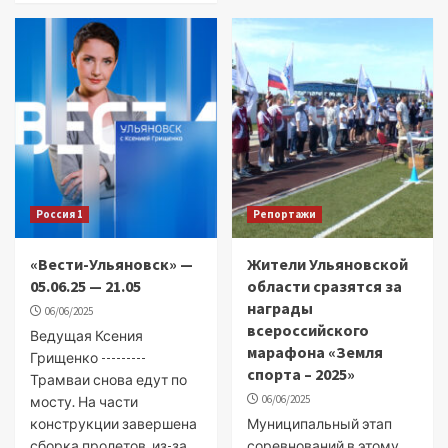
Россия 1
Репортажи
«Вести-Ульяновск» —
Жители Ульяновской
05.06.25 — 21.05
области сразятся за
награды
06/06/2025
всероссийского
Ведущая Ксения
марафона «Земля
Грищенко ---------
спорта – 2025»
Трамваи снова едут по
06/06/2025
мосту. На части
конструкции завершена
Муниципальный этап
сборка пролетов, из-за
соревнований в этому