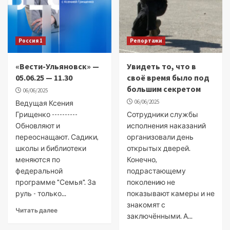
Россия 1
Репортажи
«Вести-Ульяновск» —
Увидеть то, что в
05.06.25 — 11.30
своё время было под
большим секретом
06/06/2025
06/06/2025
Ведущая Ксения
Грищенко ----------
Сотрудники службы
Обновляют и
исполнения наказаний
переоснащают. Садики,
организовали день
школы и библиотеки
открытых дверей.
меняются по
Конечно,
федеральной
подрастающему
программе "Семья". За
поколению не
руль - только...
показывают камеры и не
знакомят с
Читать далее
заключёнными. А...