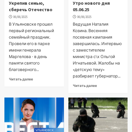
Укрепив семью,
Утро нового дня
сберечь Отечество
05.06.25
06/06/2025
06/06/2025
В Ульяновске прошел
Ведущая Наталия
первый региональный
Козина. Весенняя
семейный праздник.
посевная кампания
Провели его в парке
завершилась. Интервью
имени генерала
с заместителем
Маргелова - в день
министра с\х Ольгой
памяти святого
Игнатьевой. Жалобы на
благоверного...
«детскую тему»
разбирает губернатор...
Читать далее
Читать далее