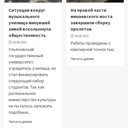
Ситуация вокруг
На правой части
музыкального
минаевского моста
училища минувшей
завершили сборку
зимой всколыхнула
пролетов
общественность
06/06/2025
06/06/2025
Работы проведены с
Ульяновский
ювелирной точностью.
государственный
Читать далее
университет,
учредитель училища, не
стал финансировать
следующий набор
студентов. Так как
региональное
министерство культуры
не пыталось заложить
подобные...
Читать далее