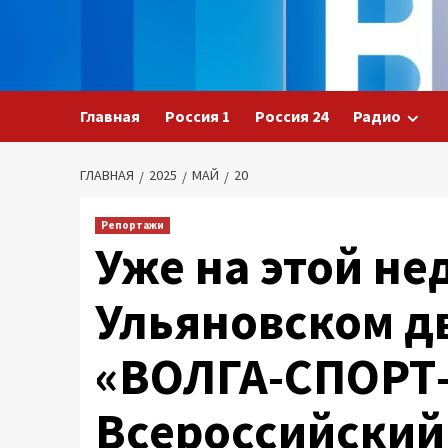
Перейти
к
содержимому
Главная
Россия 1
Россия 24
Радио
ГЛАВНАЯ
2025
МАЙ
20
Репортажи
Уже на этой нед
Ульяновском д
«ВОЛГА-СПОРТ-
Всероссийский