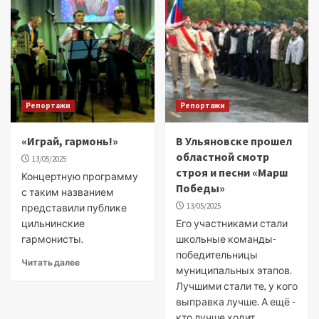
Репортажи
Репортажи
«Играй, гармонь!»
В Ульяновске прошел
областной смотр
13/05/2025
строя и песни «Марш
Концертную программу
Победы»
с таким названием
13/05/2025
представили публике
цильнинские
Его участниками стали
гармонисты.
школьные команды-
победительницы
Читать далее
муниципальных этапов.
Лучшими стали те, у кого
выправка лучше. А ещё -
кто лучше ходит...