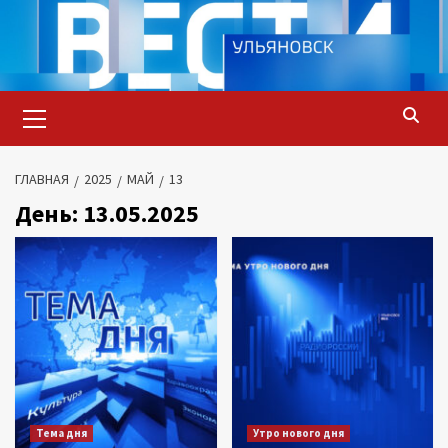
Перейти
к
содержимому
Основное
меню
ГЛАВНАЯ
2025
МАЙ
13
День:
13.05.2025
Тема дня
Утро нового дня