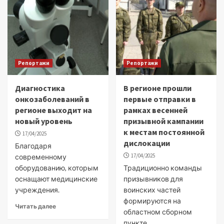
Репортажи
Репортажи
Диагностика
В регионе прошли
онкозаболеваний в
первые отправки в
регионе выходит на
рамках весенней
новый уровень
призывной кампании
к местам постоянной
17/04/2025
дислокации
Благодаря
17/04/2025
современному
оборудованию, которым
Традиционно команды
оснащают медицинские
призывников для
учреждения.
воинских частей
формируются на
Читать далее
областном сборном
пункте.