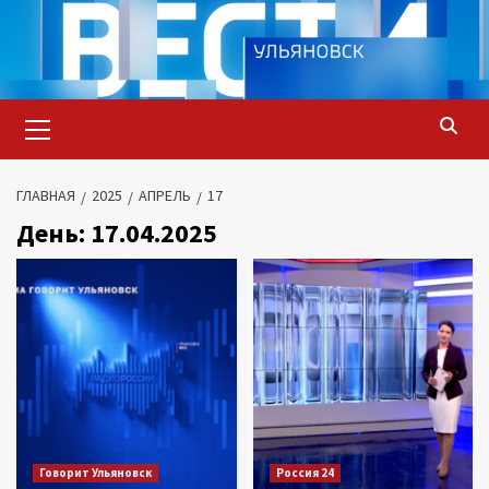
Перейти
к
содержимому
Основное
меню
ГЛАВНАЯ
2025
АПРЕЛЬ
17
День:
17.04.2025
Говорит Ульяновск
Россия 24