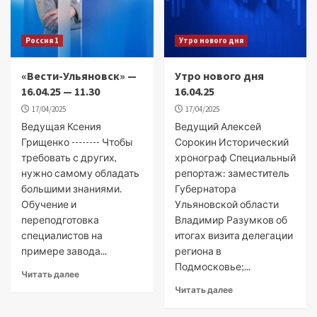
Россия 1
Утро нового дня
«Вести-Ульяновск» —
Утро нового дня
16.04.25 — 11.30
16.04.25
17/04/2025
17/04/2025
Ведущая Ксения
Ведущий Алексей
Грищенко -------- Чтобы
Сорокин Исторический
требовать с других,
хронограф Специальный
нужно самому обладать
репортаж: заместитель
большими знаниями.
Губернатора
Обучение и
Ульяновской области
переподготовка
Владимир Разумков об
специалистов на
итогах визита делегации
примере завода...
региона в
Подмосковье;...
Читать далее
Читать далее