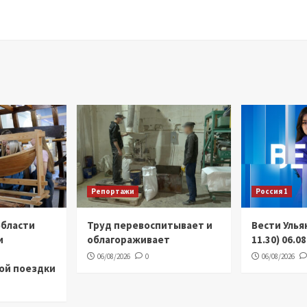
Репортажи
Россия 1
области
Труд перевоспитывает и
Вести Улья
и
облагораживает
11.30) 06.0
06/08/2026
0
06/08/2026
ой поездки