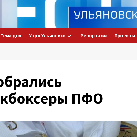
Тема дня
Утро Ульяновск
Репортажи
Проекты
собрались
икбоксеры ПФО