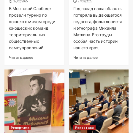
27/02/2025
27/02/2025
В Мостовой Слободе
Год назад наша область
провели турнир по
потеряла выдающегося
хоккею с мячом среди
педагога, фольклориста
юношеских команд
и этнографа Михаила
территориальных
Матлина. Его труды -
общественных
особая часть истории
самоуправлений.
нашего края,...
Читать далее
Читать далее
Репортажи
Репортажи