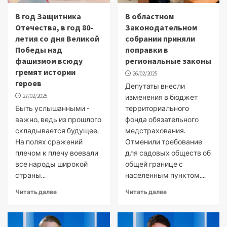
В год Защитника
В областном
Отечества, в год 80-
Законодательном
летия со дня Великой
собрании приняли
Победы над
поправки в
фашизмом всюду
региональные законы
гремят истории
26/02/2025
героев
Депутаты внесли
27/02/2025
изменения в бюджет
Быть услышанными -
территориального
важно, ведь из прошлого
фонда обязательного
складывается будущее.
медстрахования.
На полях сражений
Отменили требование
плечом к плечу воевали
для садовых обществ об
все народы широкой
общей границе с
страны...
населенным пунктом....
Читать далее
Читать далее