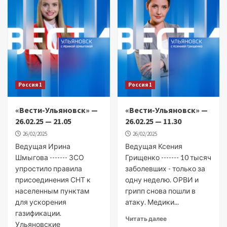
Россия 1
Россия 1
«Вести-Ульяновск» —
«Вести-Ульяновск» —
26.02.25 — 21.05
26.02.25 — 11.30
26/02/2025
26/02/2025
Ведущая Ирина
Ведущая Ксения
Шмыгова ------- ЗСО
Грищенко ------- 10 тысяч
упростило правила
заболевших - только за
присоединения СНТ к
одну неделю. ОРВИ и
населенным пунктам
грипп снова пошли в
для ускорения
атаку. Медики...
газификации.
Читать далее
Ульяновские