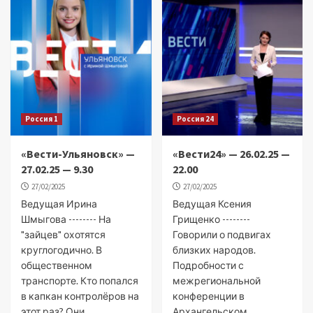
Россия 1
Россия 24
«Вести-Ульяновск» —
«Вести24» — 26.02.25 —
27.02.25 — 9.30
22.00
27/02/2025
27/02/2025
Ведущая Ирина
Ведущая Ксения
Шмыгова -------- На
Грищенко --------
"зайцев" охотятся
Говорили о подвигах
круглогодично. В
близких народов.
общественном
Подробности с
транспорте. Кто попался
межрегиональной
в капкан контролёров на
конференции в
этот раз? Они...
Архангельском