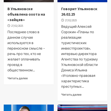
В Ульяновске
Говорит Ульяновск
объявлена охота на
26.02.25
«зайцев»
27/02/2025
27/02/2025
Ведущий Алексей
Последнее слово в
Сорокин «Планы по
данном случае
реализации
используется в
туристических
переносном смысле –
инвестпроектов»,
речь про тех, кто не
интервью директора
желает оплачивать
Агентства по туризму
проезд в
Ульяновской области
общественном...
Дениса Ильина
«Уголовно-правовая
Читать далее
характеристика
преступных...
Читать далее