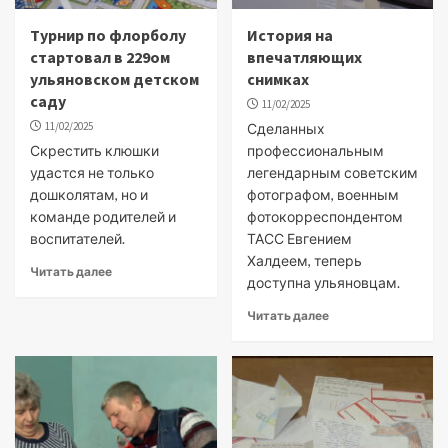
Турнир по флорболу
История на
стартовал в 229ом
впечатляющих
ульяновском детском
снимках
саду
11/02/2025
11/02/2025
Сделанных
Скрестить клюшки
профессиональным
удастся не только
легендарным советским
дошколятам, но и
фотографом, военным
команде родителей и
фотокорреспондентом
воспитателей.
ТАСС Евгением
Халдеем, теперь
Читать далее
доступна ульяновцам.
Читать далее