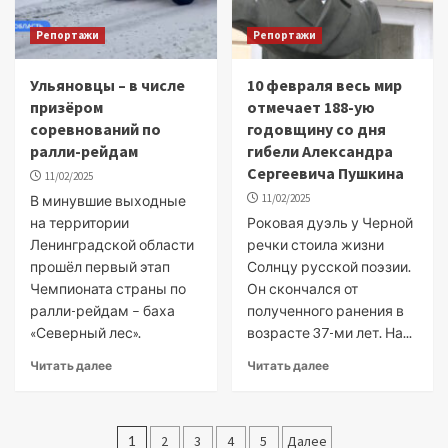
Репортажи
Репортажи
Ульяновцы – в числе
10 февраля весь мир
призёром
отмечает 188-ую
соревнований по
годовщину со дня
ралли-рейдам
гибели Александра
Сергеевича Пушкина
11/02/2025
11/02/2025
В минувшие выходные
на территории
Роковая дуэль у Черной
Ленинградской области
речки стоила жизни
прошёл первый этап
Солнцу русской поэзии.
Чемпионата страны по
Он скончался от
ралли-рейдам – баха
полученного ранения в
«Северный лес».
возрасте 37-ми лет. На...
Читать далее
Читать далее
Пагинация
1
2
3
4
5
Далее