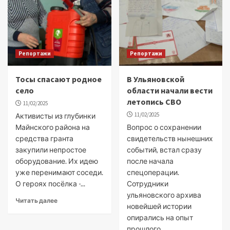
Репортажи
Репортажи
Тосы спасают родное
В Ульяновской
село
области начали вести
летопись СВО
11/02/2025
11/02/2025
Активисты из глубинки
Майнского района на
Вопрос о сохранении
средства гранта
свидетельств нынешних
закупили непростое
событий, встал сразу
оборудование. Их идею
после начала
уже перенимают соседи.
спецоперации.
О героях посёлка -...
Сотрудники
ульяновского архива
Читать далее
новейшей истории
опирались на опыт
прошлого....