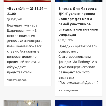
«Вести24» — 25.11.24 —
В честь Дня Матери в
21.00
ДК «Руслан» прошел
концерт для мам и
26/11/2024
семей участников
Ведущая Гульнара
специальной военной
Шарипова -------- В
операции
центре внимания –
26/11/2024
динамика инфляции и
повышение ключевой
Праздник организовали
ставки. Актуальные
совместно с
вопросы денежно-
благотворительным
кредитной политики
фондом "За Победу". А в
обсуждают
фойе концертного зала
представители...
развернулась фото-
выставка
Читать далее
"Гостомельский Десант".
Читать далее