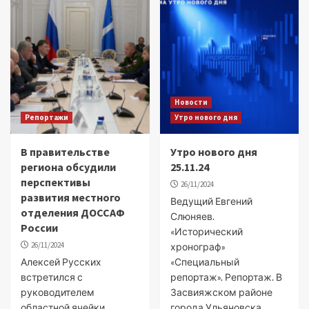
Новости
Репортажи
Утро нового дня
В правительстве
Утро нового дня
региона обсудили
25.11.24
перспективы
26/11/2024
развития местного
Ведущий Евгений
отделения ДОССАФ
Слюняев.
России
«Исторический
26/11/2024
хронограф»
Алексей Русских
«Специальный
встретился с
репортаж». Репортаж. В
руководителем
Засвияжском районе
областной ячейки
города Ульяновска