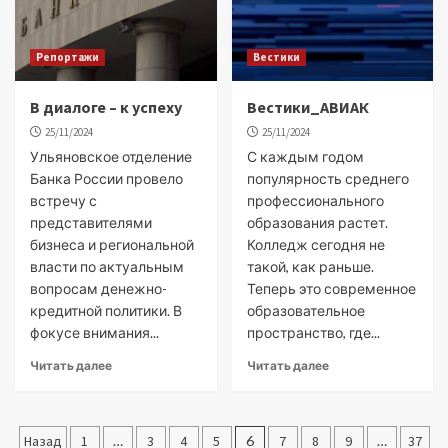
Репортажи
Вестики
В диалоге – к успеху
Вестики_АВИАК
25/11/2024
25/11/2024
Ульяновское отделение
С каждым годом
Банка России провело
популярность среднего
встречу с
профессионального
представителями
образования растет.
бизнеса и региональной
Колледж сегодня не
власти по актуальным
такой, как раньше.
вопросам денежно-
Теперь это современное
кредитной политики. В
образовательное
фокусе внимания...
пространство, где...
Читать далее
Читать далее
Пагинация
Назад
1
…
3
4
5
6
7
8
9
…
37