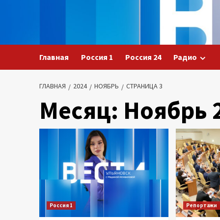
Перейти
к
содержимому
Главная
Россия 1
Россия 24
Радио
ГЛАВНАЯ
2024
НОЯБРЬ
СТРАНИЦА 3
Месяц:
Ноябрь 
Россия 1
Репортажи