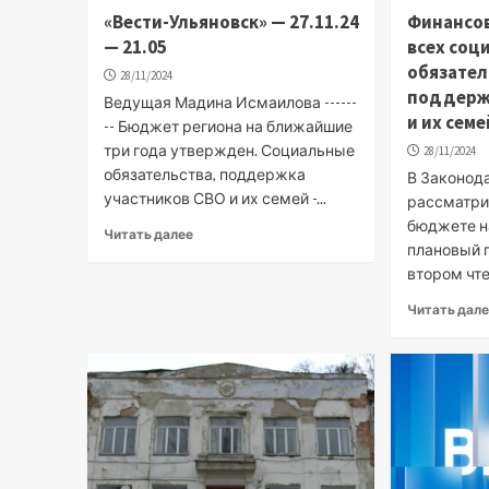
«Вести-Ульяновск» — 27.11.24
Финансо
— 21.05
всех соц
обязател
28/11/2024
поддерж
Ведущая Мадина Исмаилова ------
и их сем
-- Бюджет региона на ближайшие
три года утвержден. Социальные
28/11/2024
обязательства, поддержка
В Законод
участников СВО и их семей -...
рассматри
бюджете н
Читать далее
плановый п
втором чте
Читать дал