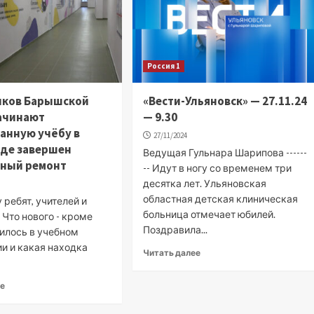
Россия 1
иков Барышской
«Вести-Ульяновск» — 27.11.24
ачинают
— 9.30
анную учёбу в
27/11/2024
где завершен
Ведущая Гульнара Шарипова ------
ьный ремонт
-- Идут в ногу со временем три
десятка лет. Ульяновская
областная детская клиническая
 ребят, учителей и
больница отмечает юбилей.
 Что нового - кроме
Поздравила...
вилось в учебном
и и какая находка
Читать далее
ее