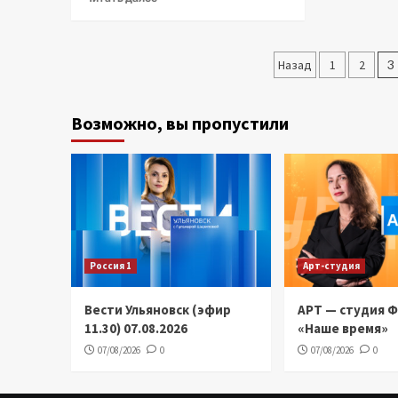
Пагинаци
Назад
1
2
3
записей
Возможно, вы пропустили
Россия 1
Арт-студия
Вести Ульяновск (эфир
АРТ — студия 
11.30) 07.08.2026
«Наше время»
07/08/2026
0
07/08/2026
0