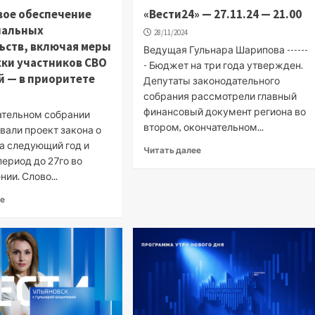
вое обеспечение
«Вести24» — 27.11.24 — 21.00
иальных
28/11/2024
ьств, включая меры
Ведущая Гульнара Шарипова ------
ки участников СВО
- Бюджет на три года утвержден.
ей — в приоритете
Депутаты законодательного
собрания рассмотрели главный
финансовый документ региона во
ательном собрании
втором, окончательном...
вали проект закона о
а следующий год и
Читать далее
ериод до 27го во
нии. Слово...
ее