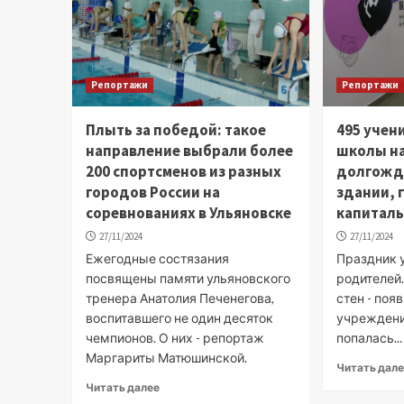
Репортажи
Репортажи
Плыть за победой: такое
495 учен
направление выбрали более
школы н
200 спортсменов из разных
долгожд
городов России на
здании, 
соревнованиях в Ульяновске
капитал
27/11/2024
27/11/2024
Ежегодные состязания
Праздник у
посвящены памяти ульяновского
родителей.
тренера Анатолия Печенегова,
стен - поя
воспитавшего не один десяток
учреждени
чемпионов. О них - репортаж
попалась...
Маргариты Матюшинской.
Читать дал
Читать далее