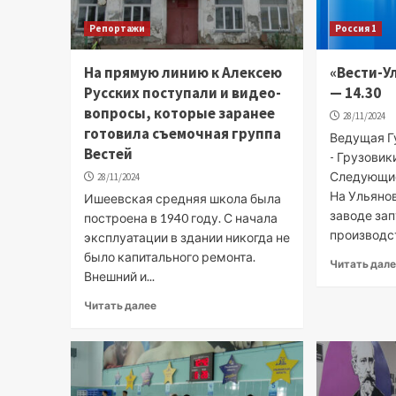
Репортажи
Россия 1
На прямую линию к Алексею
«Вести-У
Русских поступали и видео-
— 14.30
вопросы, которые заранее
28/11/2024
готовила съемочная группа
Ведущая Гу
Вестей
- Грузовик
Следующие
28/11/2024
На Ульяно
Ишеевская средняя школа была
заводе за
построена в 1940 году. С начала
производств
эксплуатации в здании никогда не
было капитального ремонта.
Читать дал
Внешний и...
Читать далее