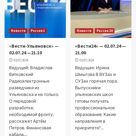
Новости
Россия 1
Новости
Россия 24
«Вести-Ульяновск» —
«Вести24» — 02.07.24 —
02.07.24 —21.10
21.00
03/07/2024
03/07/2024
Ведущий: Владислав
Ведущая: Ирина
Витковский
Шмыгова В ВУЗах и
Радиоэлектронные
СУЗах горячая пора.
разведчики из
Выпускники
Ульяновска и не только.
ульяновских школ
О передовой
готовы получать
разработке,
профессиональное
необходимой фронту,
образование. Какие
расскажет Артём
направления в
Петров. Финансовая
приоритете?...
кабала....