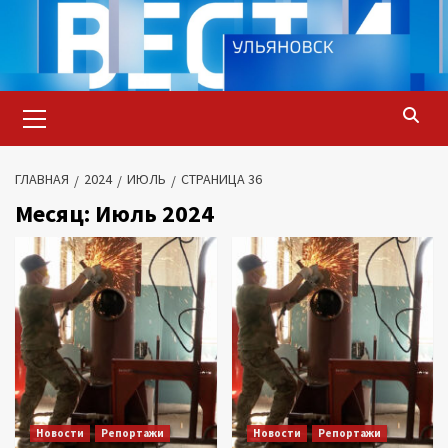
Перейти
к
содержимому
Основное
меню
ГЛАВНАЯ
2024
ИЮЛЬ
СТРАНИЦА 36
Месяц:
Июль 2024
Новости
Репортажи
Новости
Репортажи