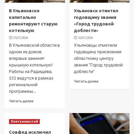
В Ульяновске
Ульяновск отметил
капитально
годовщину звания
ремонтируют старую
«Город трудовой
котельную
доблести»
03/07/2024
03/07/2024
В Ульяновской области в
Ульяновцы отметили
одном из домов
годовщину присвоения
впервые заменят
областному центру
крышную котельную!
звания "Город трудовой
Работы на Радищева,
доблести"
151 ведутся в рамках
Читать далее
региональной
программы...
Читать далее
Лента новостей
Совфед исключил