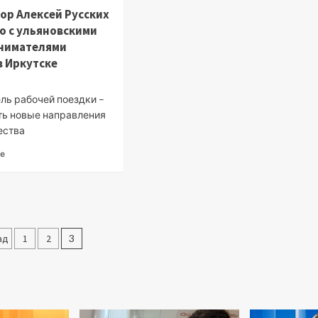
ор Алексей Русских
о с ульяновскими
нимателями
в Иркутске
ль рабочей поездки –
ть новые направления
ества
ее
агинация
ад
1
2
3
писей