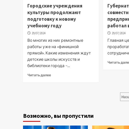
Городские учреждения
Губернат
культуры продолжают
совместн
подготовку к новому
предпри
учебному году
работал 
29/07/2024
29/07/2024
Во многих из них ремонтные
Главная це
работы уже на «финишной
проработа
прямой». Какие изменения ждут
сотруднич
детские школы искусств и
Читать дал
библиотеки города –...
Читать далее
П
Наз
за
Возможно, вы пропустили