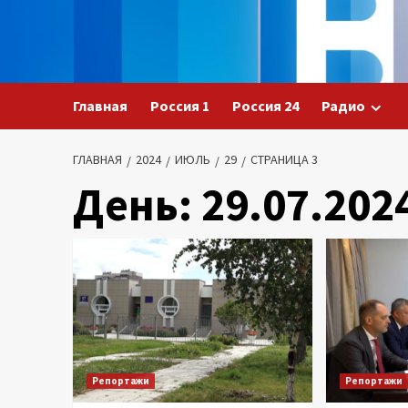
Перейти
к
содержимому
Главная
Россия 1
Россия 24
Радио
ГЛАВНАЯ
2024
ИЮЛЬ
29
СТРАНИЦА 3
День:
29.07.202
Репортажи
Репортажи