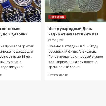
Репортажи
и не только
Международный День
, но и девочки
Радио отмечается 7-го мая
09/05/2024
ске прошёл открытый
Именно в этот день в 1895 году
бирска по дзюдо для
российский физик Александр
в не старше 15 лет.
Попов представил первый в мире
ный турнир с
радиоприемник и осуществил
года получил...
премьерный сеанс...
ее
Читать далее