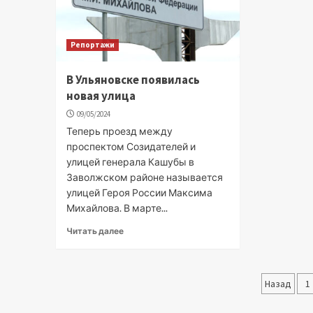
Репортажи
В Ульяновске появилась
новая улица
09/05/2024
Теперь проезд между
проспектом Созидателей и
улицей генерала Кашубы в
Заволжском районе называется
улицей Героя России Максима
Михайлова. В марте...
Читать далее
Паги
Назад
1
запи