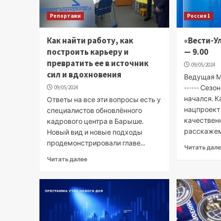
Репортажи
Россия 1
Как найти работу, как
«Вести-У
построить карьеру и
— 9.00
превратить ее в источник
09/05/2024
сил и вдохновения
Ведущая М
------ Сез
09/05/2024
начался. К
Ответы на все эти вопросы есть у
нацпроект
специалистов обновлённого
качественн
кадрового центра в Барыше.
расскажем 
Новый вид и новые подходы
продемонстрировали главе...
Читать дал
Читать далее