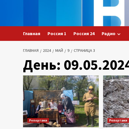
Перейти
к
содержимому
Главная
Россия 1
Россия 24
Радио
ГЛАВНАЯ
2024
МАЙ
9
СТРАНИЦА 3
День:
09.05.202
Репортажи
Репортажи