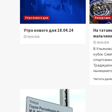
Утро нового дня
Репортажи
Утро нового дня 18.04.24
На татам
мальчики
09/05/2024
09/05/2024
В Ульянов
кубок Сим
спортсмено
Традицион
нынешнего 
Читать дал