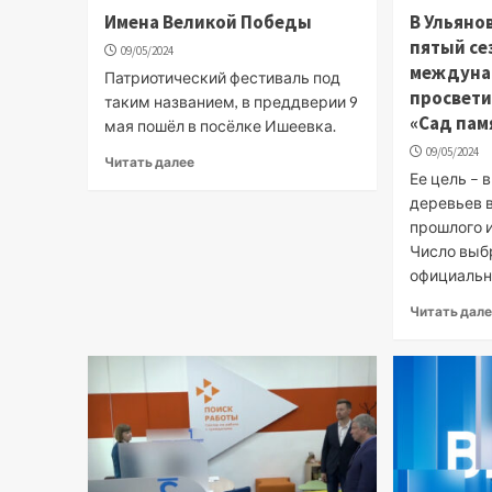
Имена Великой Победы
В Ульяно
пятый се
09/05/2024
междуна
Патриотический фестиваль под
просвети
таким названием, в преддверии 9
«Сад пам
мая пошёл в посёлке Ишеевка.
09/05/2024
Читать далее
Ее цель – 
деревьев в
прошлого 
Число выбр
официально
Читать дал