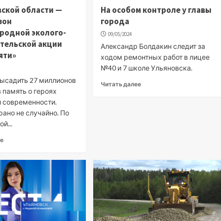
вской области —
На особом контроле у главы
зон
города
родной эколого-
09/05/2024
тельской акции
Александр Болдакин следит за
яти»
ходом ремонтных работ в лицее
№40 и 7 школе Ульяновска.
высадить 27 миллионов
Читать далее
 память о героях
и современности.
ано не случайно. По
й...
ее