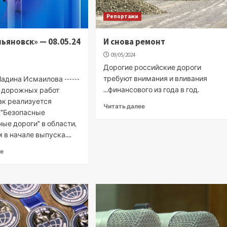
Репортажи
льяновск» — 08.05.24
И снова ремонт
09/05/2024
Дорогие российские дороги
требуют внимания и вливания
адина Исмаилова ------
...финансового из года в год.
он дорожных работ
ак реализуется
Читать далее
 "Безопасные
ые дороги" в области,
в начале выпуска....
ее