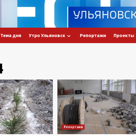
Тема дня
Утро Ульяновск
Репортажи
Проекты
4
Репортажи