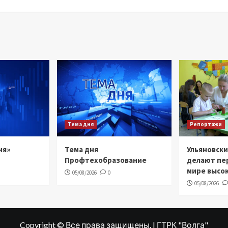
Тема дня
Репортажи
ня»
Тема дня
Ульяновск
Профтехобразование
делают пе
мире высо
05/08/2026
0
05/08/2026
Copyright © Все права защищены. | ГТРК "Волга"