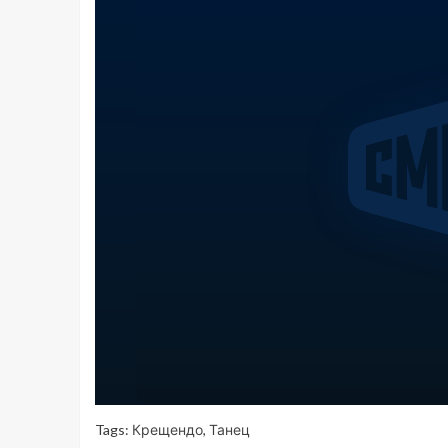
Tags:
Крещендо
,
Танец