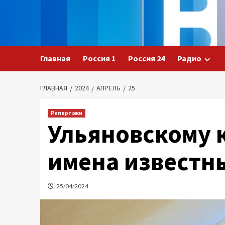
Перейти
к
содержимому
Главная
Россия 1
Россия 24
Радио
ГЛАВНАЯ
2024
АПРЕЛЬ
25
Репортажи
Ульяновскому 
имена известн
25/04/2024