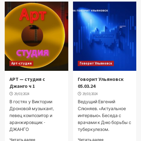
Арт-студия
Говорит Ульяновск
АРТ — студия с
Говорит Ульяновск
Джанго ч 1
05.03.24
29/03/2024
29/03/2024
В гостях у Виктории
Ведущий Евгений
Дроновой музыкант,
Слюняев. «Актуальное
певец композитор и
интервью». Беседа с
аранжировщик -
врачами к Дню борьбы с
ДЖАНГО
туберкулезом.
Читать далее
Читать далее