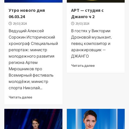
Утро нового дня
АРТ — студия с
06.03.24
Джанго ч 2
29/03/2024
29/03/2024
Ведущий Алексей
В гостях у Виктории
Сорокин Исторический
Дроновой музыкант,
хронограф Специальный
певец композитор и
репортаж: министр
аранжировщик —
молодежного развития
ДЖАНГО
региона Артем
Читать далее
Мирошников про
Всемирный фестиваль
молодёжи; министр
спорта Николай...
Читать далее