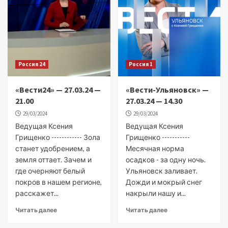
Россия 24
Россия 1
«Вести24» — 27.03.24 —
«Вести-Ульяновск» —
21.00
27.03.24 — 14.30
29/03/2024
29/03/2024
Ведущая Ксения
Ведущая Ксения
Грищенко ------------ Зола
Грищенко -----------
станет удобрением, а
Месячная норма
земля оттает. Зачем и
осадков - за одну ночь.
где очерняют белый
Ульяновск заливает.
покров в нашем регионе,
Дожди и мокрый снег
расскажет...
накрыли нашу и...
Читать далее
Читать далее