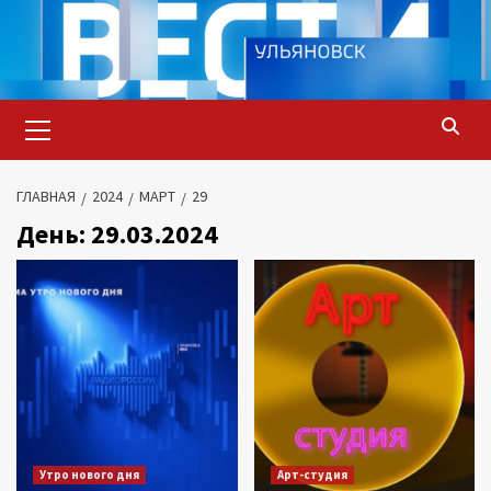
Перейти
к
содержимому
Основное
меню
ГЛАВНАЯ
2024
МАРТ
29
День:
29.03.2024
Утро нового дня
Арт-студия