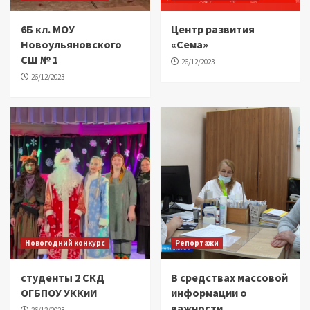
6Б кл. МОУ
Центр развития
Новоульяновского
«Сема»
СШ № 1
26/12/2023
26/12/2023
Новогодний конкурс
Репортажи
студенты 2 СКД
В средствах массовой
ОГБПОУ УККиИ
информации о
важности