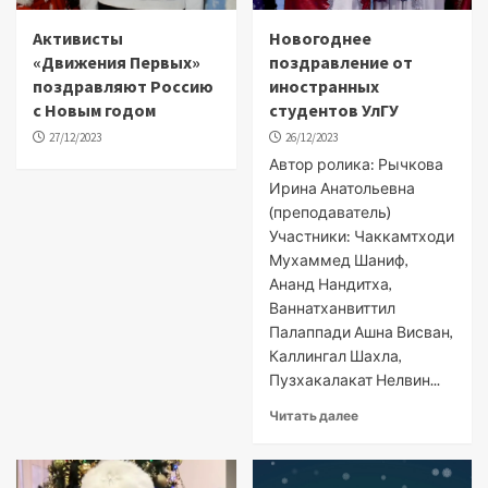
Активисты
Новогоднее
«Движения Первых»
поздравление от
поздравляют Россию
иностранных
с Новым годом
студентов УлГУ
27/12/2023
26/12/2023
Автор ролика: Рычкова
Ирина Анатольевна
(преподаватель)
Участники: Чаккамтходи
Мухаммед Шаниф,
Ананд Нандитха,
Ваннатханвиттил
Палаппади Ашна Висван,
Каллингал Шахла,
Пузхакалакат Нелвин...
Читать далее