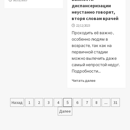
26/12/2023
диспансеризации
неустанно говорят,
вторя словам врачей
22/12/2023
Проходить её важно ,
особенно людям в
возрасте, так как на
первичной стадии
можно вылечить даже
самый непростой недуг.
Подробности...
Читать далее
Пагинация
Назад
1
2
3
4
5
6
7
8
…
31
записей
Далее