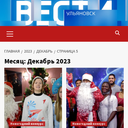
Перейти
к
содержимому
Основное
меню
ГЛАВНАЯ
2023
ДЕКАБРЬ
СТРАНИЦА 5
Месяц:
Декабрь 2023
Новогодний конкурс
Новогодний конкурс