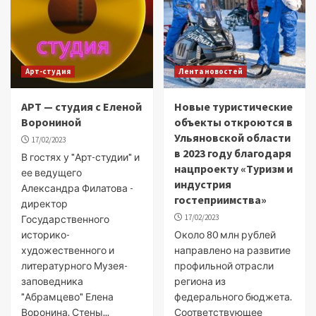
Арт-студия
Лента новостей
АРТ — студия с Еленой
Новые туристические
Ворониной
объекты откроются в
Ульяновской области
17/02/2023
в 2023 году благодаря
В гостях у "Арт-студии" и
нацпроекту «Туризм и
ее ведущего
индустрия
Александра Филатова -
гостеприимства»
директор
17/02/2023
Государственного
историко-
Около 80 млн рублей
художественного и
направлено на развитие
литературного Музея-
профильной отрасли
заповедника
региона из
"Абрамцево" Елена
федерального бюджета.
Воронина. Стены...
Соответствующее