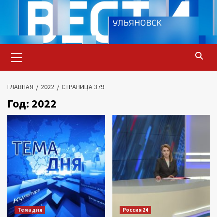
Перейти
к
содержимому
Основное
меню
ГЛАВНАЯ
2022
СТРАНИЦА 379
Год:
2022
Тема дня
Россия 24