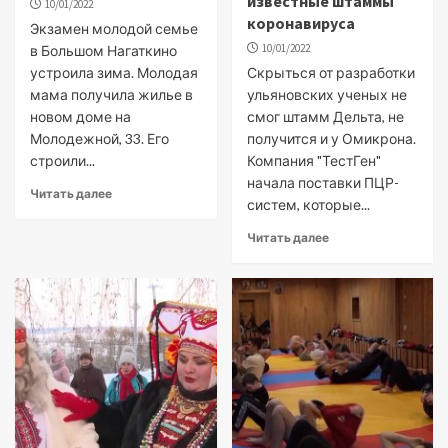
известные штаммы
10/01/2022
коронавируса
Экзамен молодой семье
10/01/2022
в Большом Нагаткино
устроила зима. Молодая
Скрыться от разработки
мама получила жилье в
ульяновских ученых не
новом доме на
смог штамм Дельта, не
Молодежной, 33. Его
получится и у Омикрона.
строили...
Компания "ТестГен"
начала поставки ПЦР-
Читать далее
систем, которые...
Читать далее