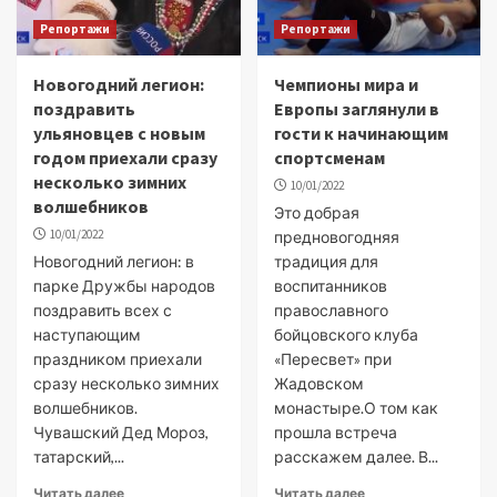
Репортажи
Репортажи
Новогодний легион:
Чемпионы мира и
поздравить
Европы заглянули в
ульяновцев с новым
гости к начинающим
годом приехали сразу
спортсменам
несколько зимних
10/01/2022
волшебников
Это добрая
10/01/2022
предновогодняя
Новогодний легион: в
традиция для
парке Дружбы народов
воспитанников
поздравить всех с
православного
наступающим
бойцовского клуба
праздником приехали
«Пересвет» при
сразу несколько зимних
Жадовском
волшебников.
монастыре.О том как
Чувашский Дед Мороз,
прошла встреча
татарский,...
расскажем далее. В...
Читать далее
Читать далее