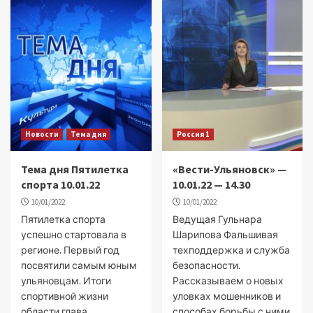
Новости
Тема дня
Россия 1
Тема дня Пятилетка
«Вести-Ульяновск» —
спорта 10.01.22
10.01.22 — 14.30
10/01/2022
10/01/2022
Пятилетка спорта
Ведущая Гульнара
успешно стартовала в
Шарипова Фальшивая
регионе. Первый год
техподдержка и служба
посвятили самым юным
безопасности.
ульяновцам. Итоги
Рассказываем о новых
спортивной жизни
уловках мошенников и
области глава
способах борьбы с ними.