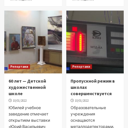
Репортажи
Репортажи
60 лет — Детской
Пропускной режим в
художественной
школах
школе
совершенствуется
10/01/2022
10/01/2022
Юбилей учебное
Образовательные
заведение отмечает
учреждения
открытием выставки
оснащаются
«Юрий Васильевич
металлодетекторами.