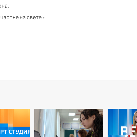
на.
частье на свете.»