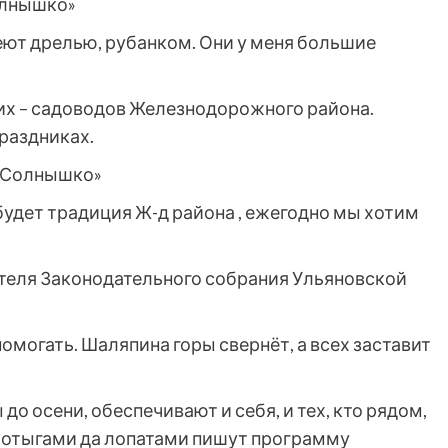
олнышко»
деют дрелью, рубанком. Они у меня большие
 них – садоводов Железнодорожного района.
раздниках.
 «Солнышко»
 будет традиция Ж-д района , ежегодно мы хотим
теля Законодательного собрания Ульяновской
помогать. Шаляпина горы свернёт, а всех заставит
 до осени, обеспечивают и себя, и тех, кто рядом,
мотыгами да лопатами пишут программу