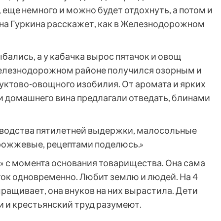
 еще немного и можно будет отдохнуть, а потом и
ина Гуркина расскажет, как в Железнодорожном
ыбались, а у кабачка вырос пятачок и овощ
Железнодорожном районе получился озорным и
уктово-овощного изобилия. От аромата и ярких
 и домашнего вина предлагали отведать, блинами
зводства пятилетней выдержки, малосольные
дрожжевые, рецептами поделюсь.»
 с момента основания товарищества. Она сама
ок одновременно. Любит землю и людей. На 4
ращивает, она внуков на них вырастила. Дети
и и крестьянский труд разумеют.