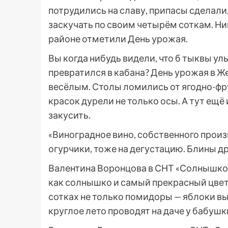
потрудились на славу, припасы сделали,
заскучать по своим четырём соткам. Н
районе отметили День урожая.
Вы когда нибудь видели, что б тыквы ул
превратился в кабана? День урожая в 
весёлым. Столы ломились от ягодно-фр
красок дурели не только осы. А тут ещё
закусить.
«Виноградное вино, собственного прои
огурчики, тоже на дегустацию. Блины 
Валентина Воронцова в СНТ «Солнышко»
как солнышко и самый прекрасный цвет
сотках не только помидоры — яблоки вы
круглое лето проводят на даче у бабушк