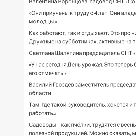
Валентина Воронцова, садовод СНТ «С
«Они приучены к труду с 4 лет. Они вла
молодцы.»
Как работают, так и отдыхают. Это про
Дружные на субботниках, активные на п
Светлана Шаляпина председатель СНТ
«У нас сегодня День урожая. Это теперь
его отмечать.»
Василий Гвоздев заместитель председа
области
Там, где такой руководитель, хочется и 
работать.»
Садоводы – как пчёлки, трудятся с весны
полезной продукцией. Можно сказать, 