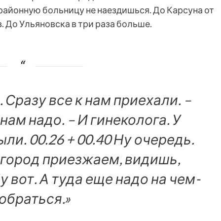
 районную больницу не наездишься. До Карсуна от
. До Ульяновска в три раза больше.
 Сразу все к нам приехали. –
м надо. – И гинеколога. У
ли. 00.26 + 00.40 Ну очередь.
в город приезжаем, видишь,
Ну вот. А туда еще надо на чем-
обраться.»