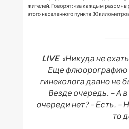
жителей. Говорят: «за каждым разом» в
этого населенного пункта 30 километров
LIVE
«Никуда не ехать.
Еще флюорографию на
гинеколога давно не бы
Везде очередь. – А 
очереди нет? – Есть. – 
то д