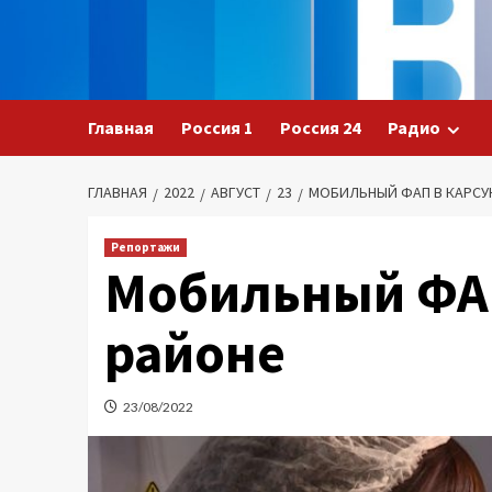
Перейти
к
содержимому
Главная
Россия 1
Россия 24
Радио
ГЛАВНАЯ
2022
АВГУСТ
23
МОБИЛЬНЫЙ ФАП В КАРСУ
Репортажи
Мобильный ФАП
районе
23/08/2022