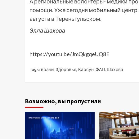
А региональные волонтеры- медики про
помощи. Уже сегодня мобильный центр з
августа в Тереньгульском.
Элла Шахова
https://youtu.be/JmQkgqeUQ8E
Tags:
врачи
,
Здоровье
,
Карсун
,
ФАП
,
Шахова
Возможно, вы пропустили