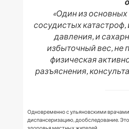
«Один из основных 
сосудистых катастроф,
давления, и сахарн
избыточный вес, не 
физическая активно
разъяснения, консульт
Одновременно с ульяновскими врачами 
диспансеризацию, дообследование. Это
здоровья местных жителей.