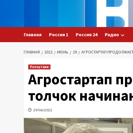
Перейти
к
содержимому
Главная
Россия 1
Россия 24
Радио
ГЛАВНАЯ
2022
ИЮНЬ
29
АГРОСТАРТАП ПРОДОЛЖАЕ
Репортажи
Агростартап п
толчок начин
29/06/2022