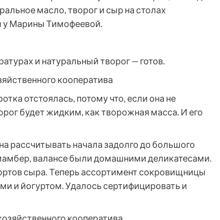
ральное масло, творог и сыр на столах
и у Марины Тимофеевой.
атурах и натуральный творог — готов.
зяйственного кооператива
отка отстоялась, потому что, если она не
орог будет жидким, как творожная масса. И его
 рассчитывать начала задолго до большого
мамбер, валансе были домашними деликатесами.
сортов сыра. Теперь ассортимент сокровищницы
ми и йогуртом. Удалось сертифицировать и
хозяйственного кооператива