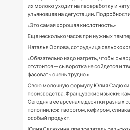
их молоко уходит на переработку и нату
ульяновцев на дегустации. Подробност
«Это самая хорошая кислотность.»
Еще несколько часов при нужных темпер
Наталья Орлова, сотрудница сельскохо
«Обязательно надо нагреть, чтобы сывор
отстоится — сыворотка не сойдется и тв
фасовать очень трудно.»
Свою молочную формулу Юлия Садюхина
производства. Французские изыски: ка
Сегодня в ее арсенале десятки разных 
пополнился: творогом, кефиром, сливка
особый продукт.
Юлия Садюхина, председатель сельско