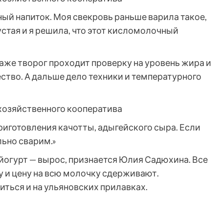
ный напиток. Моя свекровь раньше варила такое,
стая и я решила, что этот кисломолочный
аже творог проходит проверку на уровень жира и
ество. А дальше дело техники и температурного
хозяйственного кооператива
иготовления качотты, адыгейского сыра. Если
льно сварим.»
йогурт — вырос, признается Юлия Садюхина. Все
у и цену на всю молочку сдерживают.
ться и на ульяновских прилавках.