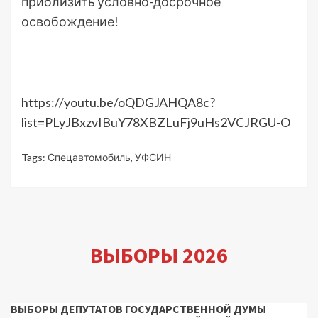
приблизить условно-досрочное
освобождение!
https://youtu.be/oQDGJAHQA8c?
list=PLyJBxzvIBuY78XBZLuFj9uHs2VCJRGU-O
Tags:
Спецавтомобиль
,
УФСИН
ВЫБОРЫ 2026
ВЫБОРЫ ДЕПУТАТОВ ГОСУДАРСТВЕННОЙ ДУМЫ