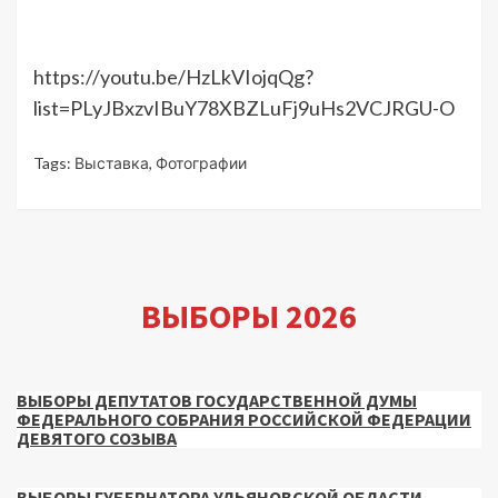
https://youtu.be/HzLkVIojqQg?
list=PLyJBxzvIBuY78XBZLuFj9uHs2VCJRGU-O
Tags:
Выставка
,
Фотографии
ВЫБОРЫ 2026
ВЫБОРЫ ДЕПУТАТОВ ГОСУДАРСТВЕННОЙ ДУМЫ
ФЕДЕРАЛЬНОГО СОБРАНИЯ РОССИЙСКОЙ ФЕДЕРАЦИИ
ДЕВЯТОГО СОЗЫВА
ВЫБОРЫ ГУБЕРНАТОРА УЛЬЯНОВСКОЙ ОБЛАСТИ