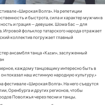
стивале «Широкая Волга». На репетиции
твенность и быстрота, сила и характер мужчин в
ость и грация — девушек. Шома бас — для
а. Игровой фольклор татарского народа отражает
вский коллектив погружает главный
тер ансамбля танца «Кazan», заслуженный
ан
наверное, каждому танцовщику интересно быть в
ы он показал наш истинную народную культуру.»
а фестивале «Широкая Волга». На него съедутся
ии, Оренбурга и других регионов, чтобы
одов Поволжья через песни и танцы.