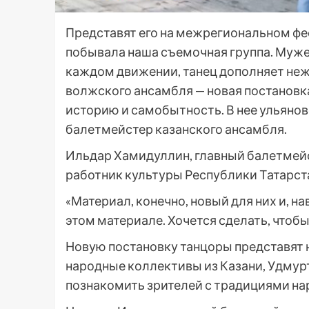
Представят его на межрегиональном фе
побывала наша съемочная группа. Мужес
каждом движении, танец дополняет нежн
волжского ансамбля — новая постановк
историю и самобытность. В нее ульяно
балетмейстер казанского ансамбля.
Ильдар Хамидуллин, главный балетмейс
работник культуры Республики Татарст
«Материал, конечно, новый для них и, 
этом материале. Хочется сделать, чтоб
Новую постановку танцоры представят н
народные коллективы из Казани, Удмурт
познакомить зрителей с традициями нар