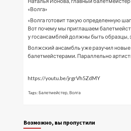
Наталья Ионова, главный балетмейстер 
«Волга»
«Волга готовит такую определенную шапк
Вот почему мы приглашаем балетмейсте
у госансамблей должны быть образцы, 
Волжский ансамбль уже разучил новые
балетмейстерами. Параллельно артисты 
https://youtu.be/jrgrVh5ZdMY
Tags:
Балетмейстер
,
Волга
Возможно, вы пропустили