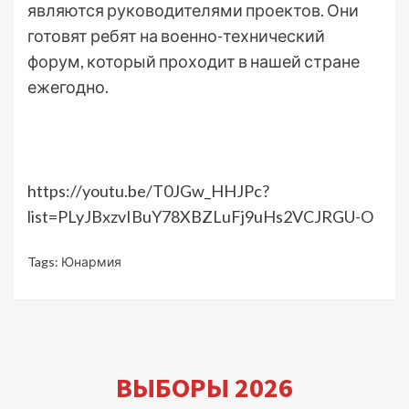
являются руководителями проектов. Они
готовят ребят на военно-технический
форум, который проходит в нашей стране
ежегодно.
https://youtu.be/T0JGw_HHJPc?
list=PLyJBxzvIBuY78XBZLuFj9uHs2VCJRGU-O
Tags:
Юнармия
ВЫБОРЫ 2026