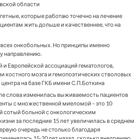
вской области
гетные, которые работаю точечно на лечение
циентам жить дольше и качественнее, что на
 всех онкобольных. Но принципы именно
у направлению.
 и Европейской ассоциаций гематологов,
и костного мозга и гемопоэтических стволовых
центра на базе ГКБ имени С.П.Боткина
е слова изменилась выживаемость пациентов
енты с множественной миеломой – это 10
ый сотый больной с онкологическим
изни за последние 15 лет увеличилась в среднем
В первую очередь не столько благодаря
рименялась 15-20 лет назад, сколько внедрению