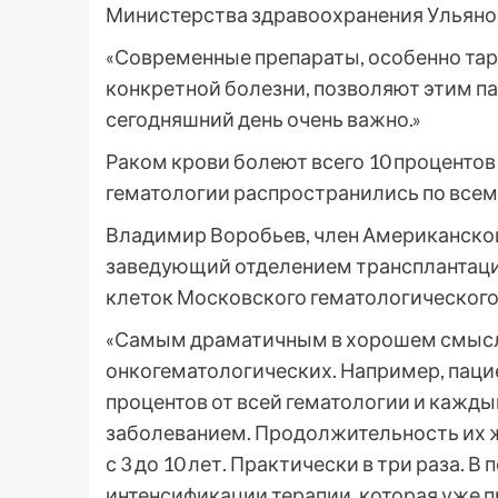
Министерства здравоохранения Ульяно
«Современные препараты, особенно тар
конкретной болезни, позволяют этим па
сегодняшний день очень важно.»
Раком крови болеют всего 10 процентов
гематологии распространились по всем
Владимир Воробьев, член Американской
заведующий отделением трансплантаци
клеток Московского гематологического 
«Самым драматичным в хорошем смысл
онкогематологических. Например, паци
процентов от всей гематологии и кажд
заболеванием. Продолжительность их ж
с 3 до 10 лет. Практически в три раза. 
интенсификации терапии, которая уже п