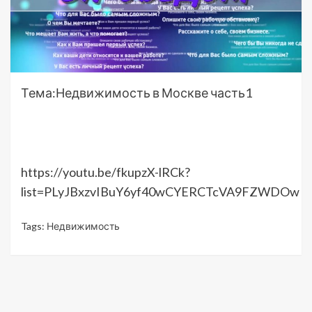
Тема:Недвижимость в Москве часть1
https://youtu.be/fkupzX-lRCk?
list=PLyJBxzvIBuY6yf40wCYERCTcVA9FZWDOw
Tags:
Недвижимость