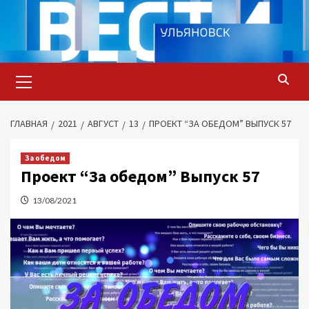
Перейти
к
содержимому
Основное
меню
ГЛАВНАЯ
2021
АВГУСТ
13
ПРОЕКТ “ЗА ОБЕДОМ” ВЫПУСК 57
За обедом
Проект “За обедом” Выпуск 57
13/08/2021