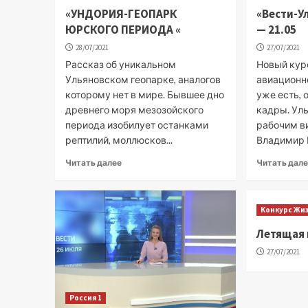
«УНДОРИЯ-ГЕОПАРК
«Вести-У
ЮРСКОГО ПЕРИОДА «
— 21.05
28/07/2021
27/07/2021
Рассказ об уникальном
Новый кур
Ульяновском геопарке, аналогов
авиационн
которому нет в мире. Бывшее дно
уже есть, 
древнего моря мезозойского
кадры. Ул
периода изобилует останками
рабочим в
рептилий, моллюсков...
Владимир Г
Читать далее
Читать дал
Конкурс Жи
Летящая 
27/07/2021
Россия 1