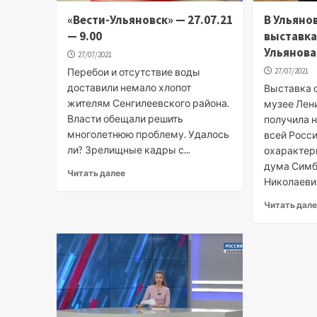
«Вести-Ульяновск» — 27.07.21
В Ульяно
— 9.00
выставка
Ульянова
27/07/2021
Перебои и отсутствие воды
27/07/2021
доставили немало хлопот
Выставка 
жителям Сенгилеевского района.
музее Лен
Власти обещали решить
получила 
многолетнюю проблему. Удалось
всей Росси
ли? Зрелищные кадры с...
охарактер
дума Сим
Читать далее
Николаевич
Читать дал