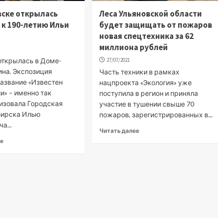
вске открылась
Леса Ульяновской области
 к 190-летию Ильи
будет защищать от пожаров
новая спецтехника за 62
миллиона рублей
открылась в Доме-
27/07/2021
ина. Экспозиция
Часть техники в рамках
название «Известен
нацпроекта «Экология» уже
и» – именно так
поступила в регион и приняла
изовала Городская
участие в тушении свыше 70
бирска Илью
пожаров, зарегистрированных в...
а...
Читать далее
ее