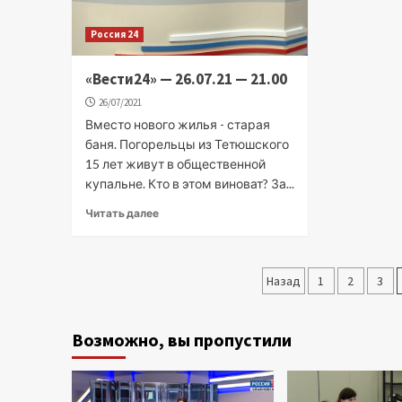
Россия 24
«Вести24» — 26.07.21 — 21.00
26/07/2021
Вместо нового жилья - старая
баня. Погорельцы из Тетюшского
15 лет живут в общественной
купальне. Кто в этом виноват? За...
Читать далее
Пагинация
Назад
1
2
3
записей
Возможно, вы пропустили