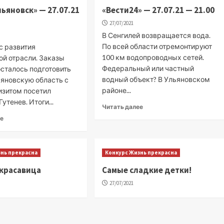
льяновск» — 27.07.21
«Вести24» — 27.07.21 — 21.00
27/07/2021
В Сенгилей возвращается вода.
По всей области отремонтируют
с развития
100 км водопроводных сетей.
ой отрасли. Заказы
Федеральный или частный
осталось подготовить
водный объект? В Ульяновском
ьяновскую область с
районе...
изитом посетил
утенев. Итоги...
Читать далее
ее
знь прекрасна
Конкурс Жизнь прекрасна
красавица
Самые сладкие детки!
27/07/2021