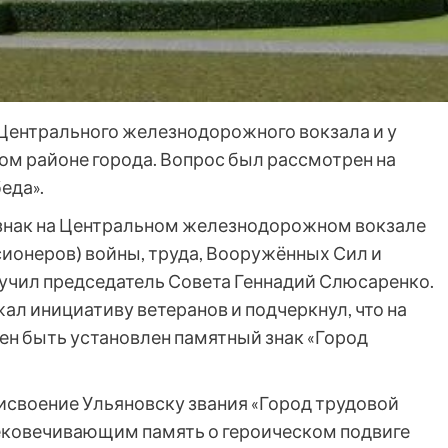
Центрального железнодорожного вокзала и у
ом районе города. Вопрос был рассмотрен на
еда».
знак на Центральном железнодорожном вокзале
ионеров) войны, труда, Вооружённых Сил и
учил председатель Совета Геннадий Слюсаренко.
ал инициативу ветеранов и подчеркнул, что на
ен быть установлен памятный знак «Город
рисвоение Ульяновску звания «Город трудовой
ековечивающим память о героическом подвиге