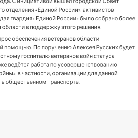
года. С инициативой вышел городской Совет
о отделения «Единой России», активистов
ая гвардия» Единой России» было собрано более
и области в поддержку этого решения.
прос обеспечения ветеранов области
й помощью. По поручению Алексея Русских будет
стному госпиталю ветеранов войн статуса
же ведётся работа по усовершенствованию
ойны», в частности, организации для данной
а в общественном транспорте.