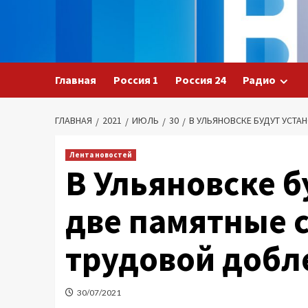
Перейти
к
содержимому
Главная
Россия 1
Россия 24
Радио
ГЛАВНАЯ
2021
ИЮЛЬ
30
В УЛЬЯНОВСКЕ БУДУТ УСТ
Лента новостей
В Ульяновске 
две памятные 
трудовой добл
30/07/2021