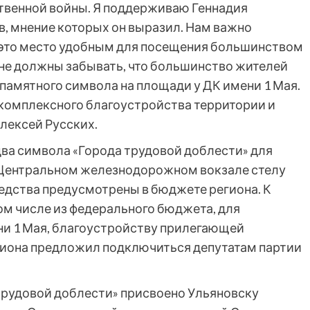
твенной войны. Я поддерживаю Геннадия
в, мнение которых он выразил. Нам важно
 это место удобным для посещения большинством
 не должны забывать, что большинство жителей
 памятного символа на площади у ДК имени 1 Мая.
 комплексного благоустройства территории и
Алексей Русских.
два символа «Города трудовой доблести» для
 Центральном железнодорожном вокзале стелу
редства предусмотрены в бюджете региона. К
ом числе из федерального бюджета, для
ни 1 Мая, благоустройству прилегающей
егиона предложил подключиться депутатам партии
 трудовой доблести» присвоено Ульяновску