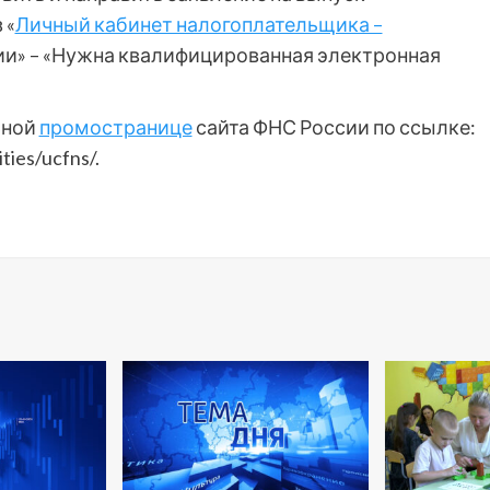
 «
Личный кабинет налогоплательщика –
ии» – «Нужна квалифицированная электронная
ьной
промостранице
сайта ФНС России по ссылке:
ties/ucfns/.