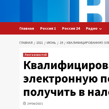
Перейти
к
содержимому
Главная
Россия 1
Россия 24
Радио
ГЛАВНАЯ
2021
ИЮНЬ
29
КВАЛИФИЦИРОВАННУЮ ЭЛЕ
Лента новостей
Квалифициров
электронную п
получить в на
29/06/2021