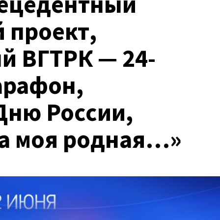
рецедентный
 проект,
й ВГТРК — 24-
арафон,
ню России,
а моя родная…»