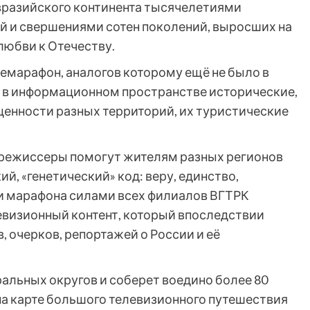
Евразийского континента тысячелетиями
ой и свершениями сотен поколений, выросших на
любви к Отечеству.
лемарафон, аналогов которому ещё не было в
 в информационном пространстве исторические,
ценности разных территорий, их туристические
 режиссеры помогут жителям разных регионов
й, «генетический» код: веру, единство,
ки марафона силами всех филиалов ВГТРК
визионный контент, который впоследствии
 очерков, репортажей о России и её
ральных округов и соберет воедино более 80
а карте большого телевизионного путешествия