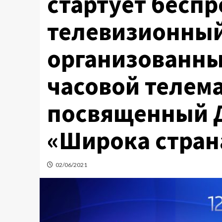
стартует бесп
телевизионный
организованны
часовой телем
посвященный Д
«Широка стран
02/06/2021