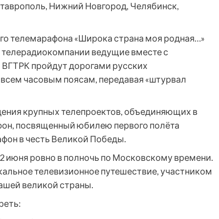
 Ставрополь, Нижний Новгород, Челябинск,
о телемарафона «Широка страна моя родная…»
и телерадиокомпании ведущие вместе с
 ВГТРК пройдут дорогами русских
о всем часовым поясам, передавая «штурвал
дения крупных телепроектов, объединяющих в
афон, посвященный юбилею первого полёта
афон в честь Великой Победы.
2 июня ровно в полночь по Московскому времени.
икальное телевизионное путешествие, участником
ашей великой страны.
реть: