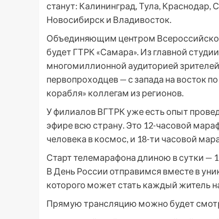
станут: Калининград, Тула, Краснодар,
Новосибирск и Владивосток.
Объединяющим центром Всероссийског
будет ГТРК «Самара». Из главной студи
многомиллионной аудиторией зрителей
первопроходцев — с запада на восток п
корабля» коллегам из регионов.
У филиалов ВГТРК уже есть опыт прове
эфире всю страну. Это 12-часовой мар
человека в космос, и 18-ти часовой мар
Старт телемарафона длиною в сутки — 1
В День России отправимся вместе в ун
которого может стать каждый житель н
Прямую трансляцию можно будет смот