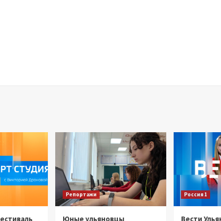
Репортажи
Россия 1
Фестиваль
Юные ульяновцы
Вести Улья