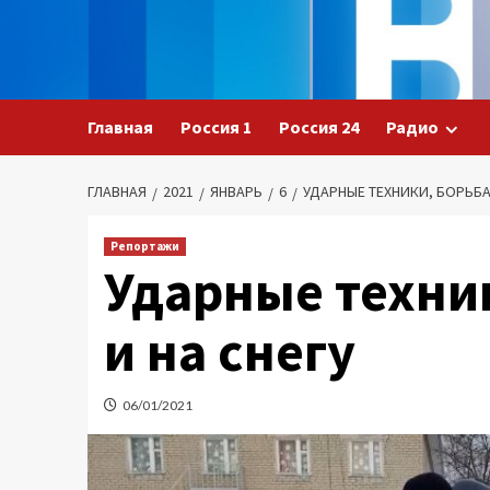
Перейти
к
содержимому
Главная
Россия 1
Россия 24
Радио
ГЛАВНАЯ
2021
ЯНВАРЬ
6
УДАРНЫЕ ТЕХНИКИ, БОРЬБА 
Репортажи
Ударные техник
и на снегу
06/01/2021