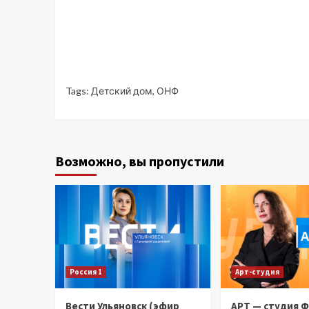
Tags:
Детский дом
,
ОНФ
Возможно, вы пропустили
Россия 1
Арт-студия
Вести Ульяновск (эфир
АРТ — студия 