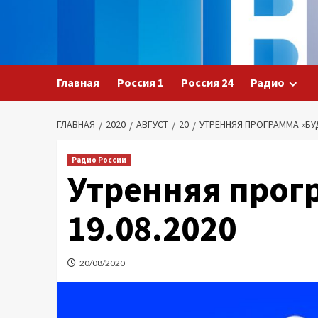
Перейти
к
содержимому
Главная
Россия 1
Россия 24
Радио
ГЛАВНАЯ
2020
АВГУСТ
20
УТРЕННЯЯ ПРОГРАММА «БУД
Радио России
Утренняя прог
19.08.2020
20/08/2020