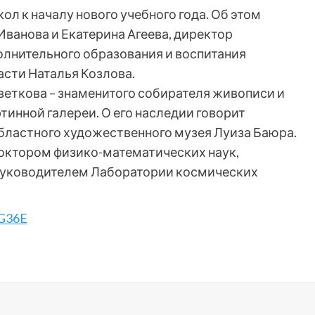
л к началу нового учебного года. Об этом
ванова и Екатерина Агеева, директор
олнительного образования и воспитания
асти Наталья Козлова.
веткова – знаменитого собирателя живописи и
тинной галереи. О его наследии говорит
бластного художественного музея Луиза Баюра.
доктором физико-математических наук,
руководителем Лаборатории космических
lG36E