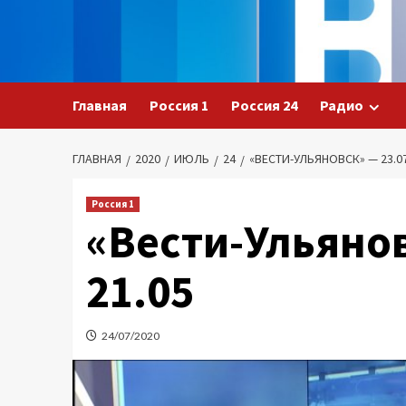
Перейти
к
содержимому
Главная
Россия 1
Россия 24
Радио
ГЛАВНАЯ
2020
ИЮЛЬ
24
«ВЕСТИ-УЛЬЯНОВСК» — 23.07
Россия 1
«Вести-Ульянов
21.05
24/07/2020