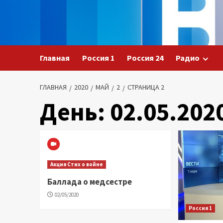
Перейти
к
содержимому
Главная
Россия 1
Россия 24
Радио
ГЛАВНАЯ
2020
МАЙ
2
СТРАНИЦА 2
День:
02.05.202
Акция Стих о войне
Баллада о медсестре
02/05/2020
Россия 1