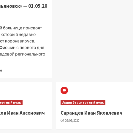
льяновск» — 01.05.20
й больнице присвоят
, который недавно
от коронавируса.
Фиошин с первого дня
редовой регионального
ее
мертный полк
Акция Бессмертный полк
ов Иван Аксенович
Саранцев Иван Яковлевич
02/05/2020