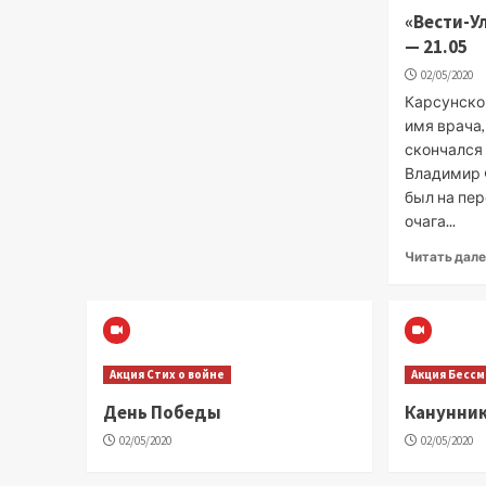
«Вести-У
— 21.05
02/05/2020
Карсунско
имя врача
скончался 
Владимир 
был на пе
очага...
Читать дал
Акция Стих о войне
Акция Бесс
День Победы
Канунник
02/05/2020
02/05/2020