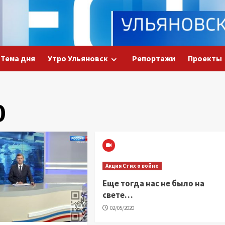
Тема дня
Утро Ульяновск
Репортажи
Проекты
0
Акция Стих о войне
Еще тогда нас не было на
свете…
02/05/2020