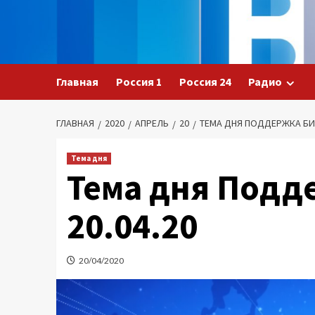
Перейти
к
содержимому
Главная
Россия 1
Россия 24
Радио
ГЛАВНАЯ
2020
АПРЕЛЬ
20
ТЕМА ДНЯ ПОДДЕРЖКА БИЗ
Тема дня
Тема дня Подд
20.04.20
20/04/2020