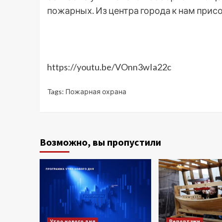
пожарных. Из центра города к нам прис
https://youtu.be/VOnn3wIa22c
Tags:
Пожарная охрана
Возможно, вы пропустили
Утро нового дня
Репортажи