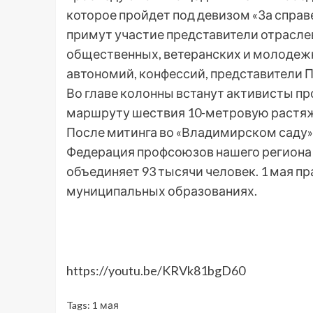
которое пройдет под девизом «За справ
примут участие представители отрасле
общественных, ветеранских и молодеж
автономий, конфессий, представители П
Во главе колонны встанут активисты п
маршруту шествия 10-метровую растяж
После митинга во «Владимирском саду»
Федерация профсоюзов нашего региона
объединяет 93 тысячи человек. 1 мая п
муниципальных образованиях.
https://youtu.be/KRVk81bgD60
Tags:
1 мая