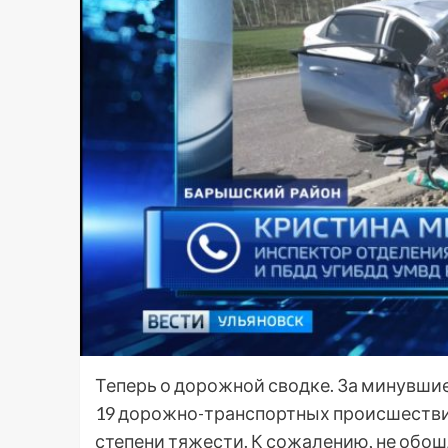
Теперь о дорожной сводке. За минувш
19 дорожно-транспортных происшестви
степени тяжести. К сожалению, не обош