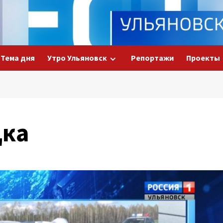
Тема дня
Утро Ульяновск
Репортажи
Проекты
дка