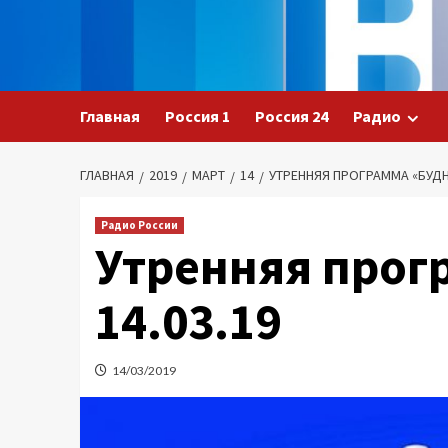
Перейти
к
содержимому
Главная
Россия 1
Россия 24
Радио
ГЛАВНАЯ
2019
МАРТ
14
УТРЕННЯЯ ПРОГРАММА «БУДНИ
Радио России
Утренняя прог
14.03.19
14/03/2019