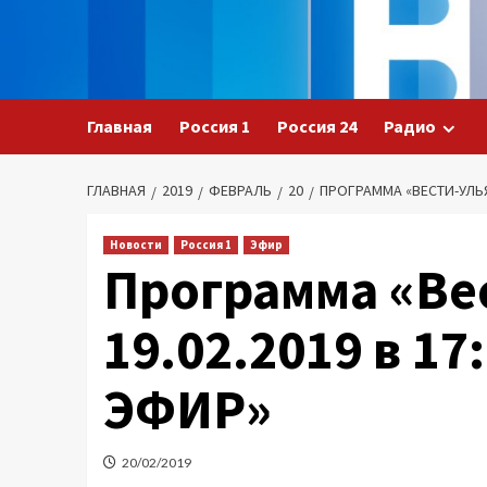
Перейти
к
содержимому
Главная
Россия 1
Россия 24
Радио
ГЛАВНАЯ
2019
ФЕВРАЛЬ
20
ПРОГРАММА «ВЕСТИ-УЛЬЯ
Новости
Россия 1
Эфир
Программа «Ве
19.02.2019 в 1
ЭФИР»
20/02/2019