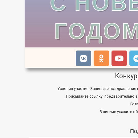
С НОВ
ГОДОМ
К
онкур
Условия участия: Запишите поздравление 
Присылайте ссылку, предварительно з
Гол
В письме укажите об
По