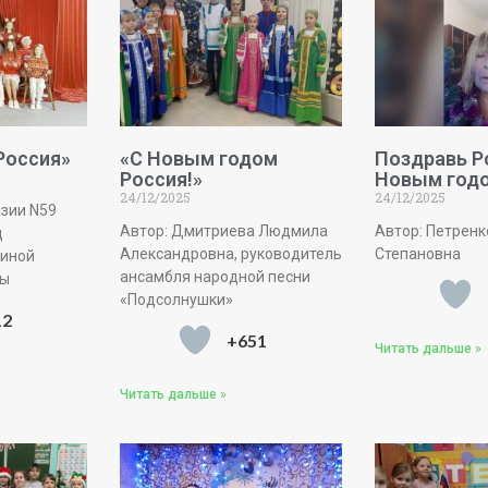
Россия»
«С Новым годом
Поздравь Р
Россия!»
Новым год
24/12/2025
24/12/2025
азии N59
Автор: Дмитриева Людмила
Автор: Петренк
д
Александровна, руководитель
Степановна
киной
ансамбля народной песни
ны
«Подсолнушки»
12
+651
Читать дальше »
Читать дальше »