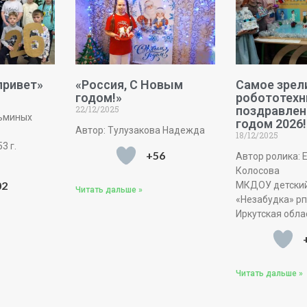
привет»
«Россия, С Новым
Самое зре
годом!»
робототехн
22/12/2025
поздравлен
зьминых
годом 2026!
Автор: Тулузакова Надежда
18/12/2025
3 г.
+56
Автор ролика: 
Колосова
02
МКДОУ детский
Читать дальше »
«Незабудка» рп
Иркутская обла
Читать дальше »