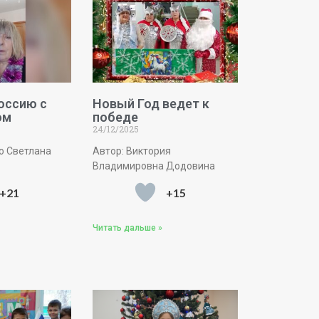
оссию с
Новый Год ведет к
ом
победе
24/12/2025
о Светлана
Автор: Виктория
Владимировна Додовина
+21
+15
Читать дальше »