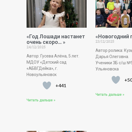
«Год Лошади настанет
«Новогодний 
очень скоро… »
23/12/2025
24/12/2025
Автор ролика: Ку
Автор: Гусева Алëна, 5 лет.
Дарья Олеговна.
МДОУ «Детский сад
Ученики 3Б с/ш №5
«АБВГДейка», г.
Ульяновска
Новоульяновск
+5
+441
Читать дальше »
Читать дальше »