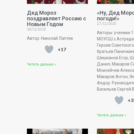
Дед Мороз
«Ну, Дед Моро
поздравляет Россию с
погоди!»
Новым Годом
27/12/2025
28/12/2025
Авторы: ученики 1
Автор: Николай Лаптев
МОУСШ с.Астрада
Героев Советског
+17
братьев Паничкин
Шишканов Егор, 
Данил, Макаров С
Читать дальше »
Моисейчев Алекса
Макаров Антон, Я
Федор. Руководит
Васильев Сергей 
+3
Читать дальше »