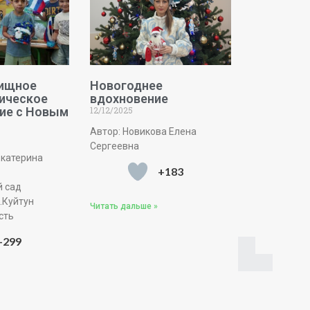
лищное
Новогоднее
ическое
вдохновение
ие с Новым
12/12/2025
Автор: Новикова Елена
Сергеевна
Екатерина
+183
 сад
.Куйтун
Читать дальше »
сть
+299