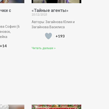
чки с
«Тайные агенты»
25/12/2025
Авторы: Загайнова Юлия и
ва София (6
Загайнова Василиса
яновск,
+193
ейка
+14
Читать дальше »