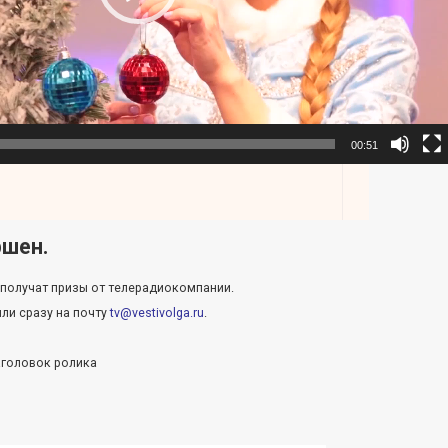
00:51
ршен.
 получат призы от телерадиокомпании.
ли сразу на почту
tv@vestivolga.ru
.
аголовок ролика