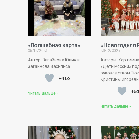
«Волшебная карта»
«Новогодняя 
25/12/2025
25/12/2025
Автор: Загайнова Юлия и
Авторы: Хор гимн
Загайнова Василиса
«Дети России» по
руководством Тю
+416
Кристины Игорев
+5
Читать дальше »
Читать дальше »