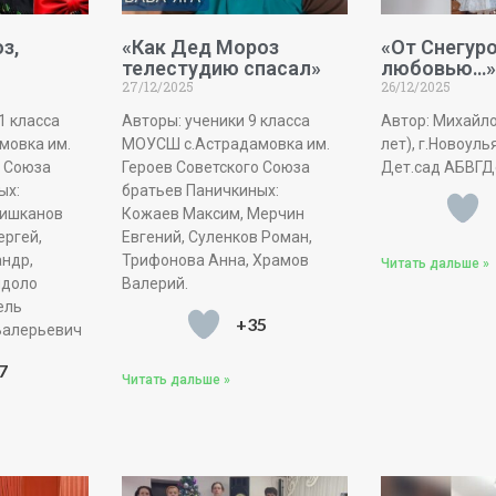
з,
«Как Дед Мороз
«От Снегуро
телестудию спасал»
любовью…»
27/12/2025
26/12/2025
1 класса
Авторы: ученики 9 класса
Автор: Михайло
мовка им.
МОУСШ с.Астрадамовка им.
лет), г.Новоуль
о Союза
Героев Советского Союза
Дет.сад АБВГД
ых:
братьев Паничкиных:
Шишканов
Кожаев Максим, Мерчин
ергей,
Евгений, Суленков Роман,
ндр,
Трифонова Анна, Храмов
Читать дальше »
ндоло
Валерий.
ель
+35
Валерьевич
7
Читать дальше »