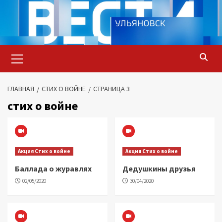
Перейти
к
содержимому
Основное
меню
ГЛАВНАЯ
СТИХ О ВОЙНЕ
СТРАНИЦА 3
стих о войне
Акция Стих о войне
Акция Стих о войне
Баллада о журавлях
Дедушкины друзья
02/05/2020
30/04/2020