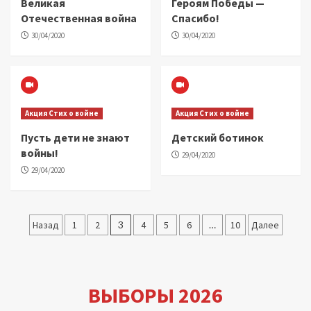
Великая
Героям Победы —
Отечественная война
Спасибо!
30/04/2020
30/04/2020
Акция Стих о войне
Акция Стих о войне
Пусть дети не знают
Детский ботинок
войны!
29/04/2020
29/04/2020
Пагинация
Назад
1
2
3
4
5
6
…
10
Далее
записей
ВЫБОРЫ 2026