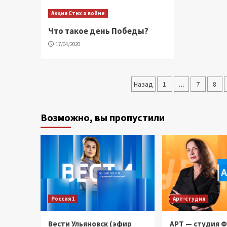
Акция Стих о войне
Что такое день Победы?
17/04/2020
Пагинация
Назад
1
…
7
8
записей
Возможно, вы пропустили
Россия 1
Арт-студия
Вести Ульяновск (эфир
АРТ — студия 