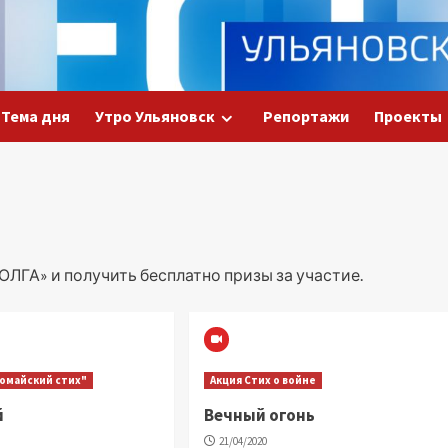
Тема дня
Утро Ульяновск
Репортажи
Проекты
ОЛГА» и получить бесплатно призы за участие.
вомайский стих"
Акция Стих о войне
й
Вечный огонь
21/04/2020