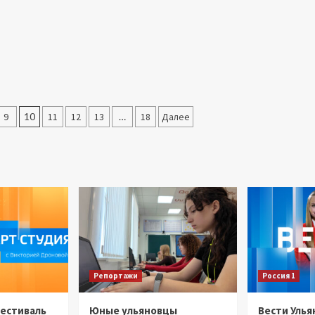
9
10
11
12
13
…
18
Далее
Репортажи
Россия 1
Фестиваль
Юные ульяновцы
Вести Улья