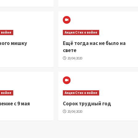
о войне
Акция Стих о войне
ного мишку
Ещё тогда нас не было на
свете
20/04/2020
о войне
Акция Стих о войне
ение с 9 мая
Сорок трудный год
20/04/2020