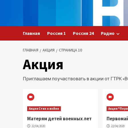
Перейти
к
содержимому
Главная
Россия 1
Россия 24
Радио
ГЛАВНАЯ
АКЦИЯ
СТРАНИЦА 10
Акция
Приглашаем поучаствовать в акции от ГТРК «В
Акция Стих о войне
Акция "Пер
Матерям детей военных лет
Первома
22/04/2020
22/04/2020