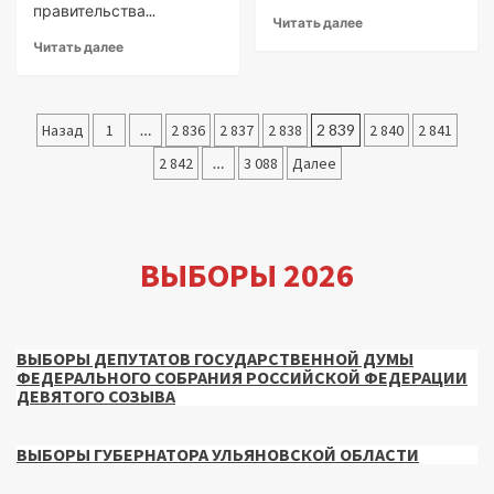
правительства...
Читать далее
Читать далее
Пагинация
Назад
1
…
2 836
2 837
2 838
2 839
2 840
2 841
записей
2 842
…
3 088
Далее
ВЫБОРЫ 2026
ВЫБОРЫ ДЕПУТАТОВ ГОСУДАРСТВЕННОЙ ДУМЫ
ФЕДЕРАЛЬНОГО СОБРАНИЯ РОССИЙСКОЙ ФЕДЕРАЦИИ
ДЕВЯТОГО СОЗЫВА
ВЫБОРЫ ГУБЕРНАТОРА УЛЬЯНОВСКОЙ ОБЛАСТИ