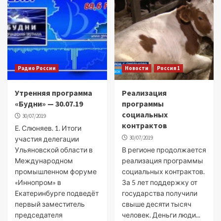
Радио России
Новости
Россия 1
Утренняя программа
Реализация
«Будни» — 30.07.19
программы
социальных
30/07/2019
контрактов
Е. Слюняев. 1. Итоги
30/07/2019
участия делегации
Ульяновской области в
В регионе продолжается
Международном
реализация программы
промышленном форуме
социальных контрактов.
«Иннопром» в
За 5 лет поддержку от
Екатеринбурге подведёт
государства получили
первый заместитель
свыше десяти тысяч
председателя
человек. Деньги люди...