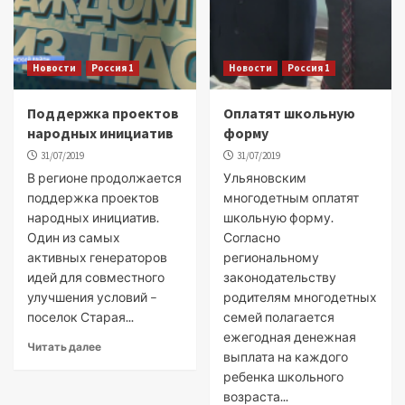
Новости
Россия 1
Новости
Россия 1
Поддержка проектов
Оплатят школьную
народных инициатив
форму
31/07/2019
31/07/2019
В регионе продолжается
Ульяновским
поддержка проектов
многодетным оплатят
народных инициатив.
школьную форму.
Один из самых
Согласно
активных генераторов
региональному
идей для совместного
законодательству
улучшения условий –
родителям многодетных
поселок Старая...
семей полагается
ежегодная денежная
Читать далее
выплата на каждого
ребенка школьного
возраста...