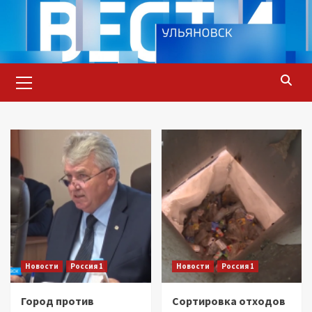
Перейти
к
содержимому
Основное
меню
Новости
Россия 1
Новости
Россия 1
Город против
Сортировка отходов