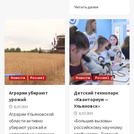
Читать далее
Новости
Россия 1
Новости
Россия 1
Аграрии убирают
Детский технопарк
урожай
«Кванториум —
Ульяновск»
31/07/2019
31/07/2019
Аграрии Ульяновской
области активно
«Большие вызовы»
убирают урожай и
российскому научному
надеются на хорошую
сообществу. Детский