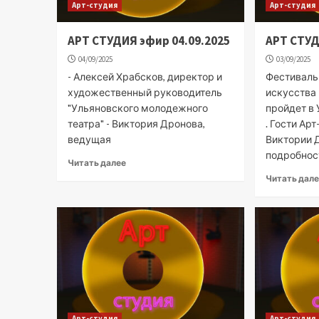
Арт-студия
Арт-студия
АРТ СТУДИЯ эфир 04.09.2025
АРТ СТУД
04/09/2025
03/09/2025
- Алексей Храбсков, директор и
Фестиваль
художественный руководитель
искусства 
"Ульяновского молодежного
пройдет в 
театра" - Виктория Дронова,
. Гости Ар
ведущая
Виктории 
подробност
Читать далее
Читать дал
Арт-студия
Арт-студия