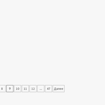
8
9
10
11
12
…
47
Далее