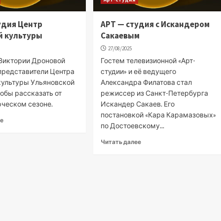
удия Центр
АРТ — студия с Искандером
й культуры
Сакаевым
27/08/2025
 Виктории Дроновой
Гостем телевизионной «Арт-
представители Центра
студии» и её ведущего
культуры Ульяновской
Александра Филатова стал
тобы рассказать от
режиссер из Санкт-Петербурга
рческом сезоне.
Искандер Сакаев. Его
постановкой «Кара Карамазовых»
ее
по Достоевскому...
Читать далее