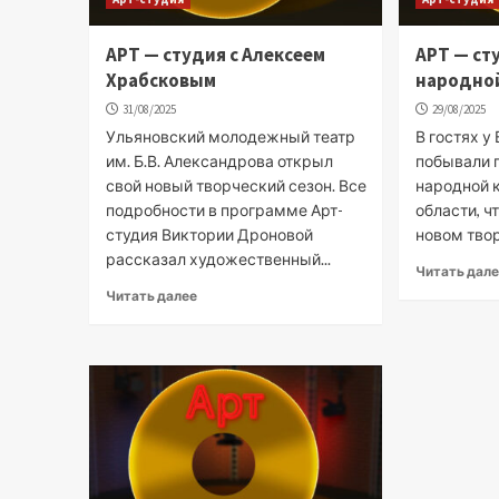
АРТ — студия с Алексеем
АРТ — ст
Храбсковым
народно
31/08/2025
29/08/2025
Ульяновский молодежный театр
В гостях у
им. Б.В. Александрова открыл
побывали 
свой новый творческий сезон. Все
народной 
подробности в программе Арт-
области, ч
студия Виктории Дроновой
новом тво
рассказал художественный...
Читать дал
Читать далее