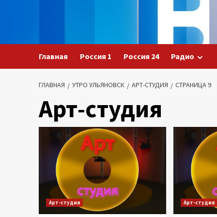
Перейти
к
содержимому
Главная
Россия 1
Россия 24
Радио
ГЛАВНАЯ
УТРО УЛЬЯНОВСК
АРТ-СТУДИЯ
СТРАНИЦА 9
Арт-студия
Арт-студия
Арт-студия