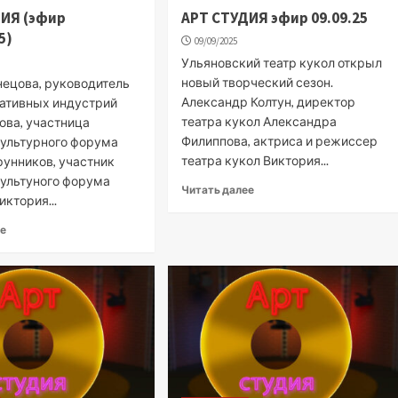
ИЯ (эфир
АРТ СТУДИЯ эфир 09.09.25
5)
09/09/2025
Ульяновский театр кукол открыл
новый творческий сезон.
нецова, руководитель
Александр Колтун, директор
ативных индустрий
театра кукол Александра
ова, участница
Филиппова, актриса и режиссер
культурного форума
театра кукол Виктория...
рунников, участник
культуного форума
Читать далее
ктория...
ее