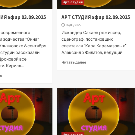
Арт-студия
ИЯ эфир 03.09.2025
АРТ СТУДИЯ эфир 02.09.2025
02/09/2025
 современного
Искандер Сакаев режиссер,
и зодчества "Окна"
сценограф, постановщик
Ульяновске 6 сентября
спектакля "Кара Карамазовых"
т-студии рассказали
Александр Филатов, ведущий
Дроновой все
Читать далее
и. Кирилл...
ее
Арт-студия