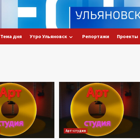
Тема дня
Утро Ульяновск
Репортажи
Проекты
Арт-студия