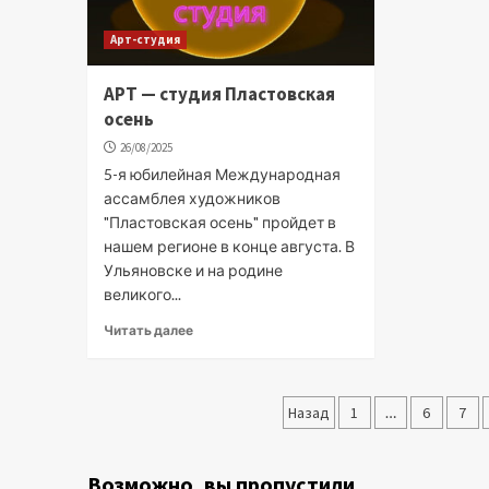
Арт-студия
АРТ — студия Пластовская
осень
26/08/2025
5-я юбилейная Международная
ассамблея художников
"Пластовская осень" пройдет в
нашем регионе в конце августа. В
Ульяновске и на родине
великого...
Читать далее
Пагинация
Назад
1
…
6
7
записей
Возможно, вы пропустили