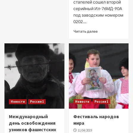
стапелей сошел второй
серийный Ил-76МД-90А
под заводским номером
0202....
Читать далее
Новости
Россия 1
Новости
Россия 1
Международный
Фестиваль народов
день освобождения
мира
узников фашистских
11/04/2019