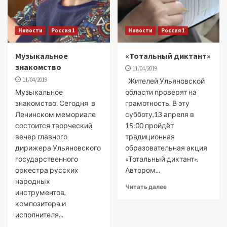
Новости
Россия 1
Новости
Россия 1
Музыкальное
«Тотальный диктант»
знакомство
11/04/2019
11/04/2019
Жителей Ульяновской
Музыкальное
области проверят на
знакомство. Сегодня в
грамотность. В эту
Ленинском мемориале
субботу,13 апреля в
состоится творческий
15:00 пройдёт
вечер главного
традиционная
дирижера Ульяновского
образовательная акция
государственного
«Тотальный диктант».
оркестра русских
Автором...
народных
Читать далее
инструментов,
композитора и
исполнителя...