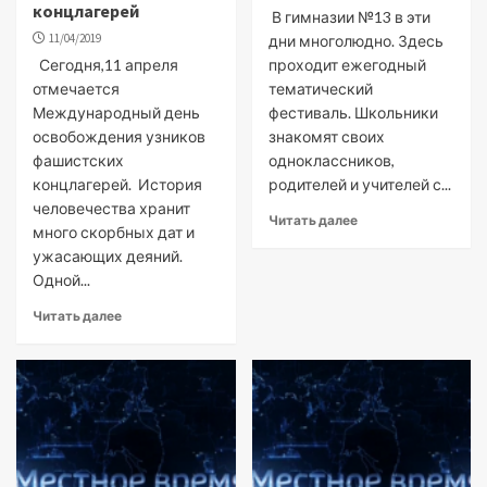
концлагерей
В гимназии №13 в эти
11/04/2019
дни многолюдно. Здесь
Сегодня,11 апреля
проходит ежегодный
отмечается
тематический
Международный день
фестиваль. Школьники
освобождения узников
знакомят своих
фашистских
одноклассников,
концлагерей. История
родителей и учителей с...
человечества хранит
Читать далее
много скорбных дат и
ужасающих деяний.
Одной...
Читать далее