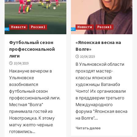
Новости
Россия 1
Новости
Россия 1
Футбольный сезон
«Японская весна на
профессиональной
Волге»
лиги
10/04/2019
10/04/2019
В Ульяновской области
Накануне вечером в
проходят мастер-
Ульяновске
классы японской
возобновился
художницы Ватанабэ
футбольный сезон
Чонто! Их организовали
профессиональной лиги.
в преддверии третьего
Местная "Волга"
Международного
принимала гостей из
форума "Японская весна
Новотроицка. К этому
на Волге"....
матчу желто-черные
Читать далее
готовились...